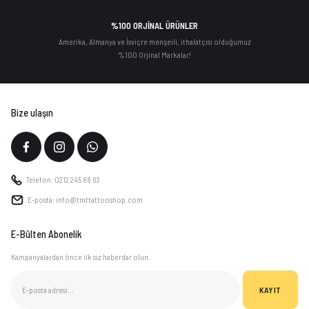
%100 ORJİNAL ÜRÜNLER
Amerika, Almanya ve İsviçre menşeili, ithalatçısı olduğumuz
%100 Orjinal Markalar!
Bize ulaşın
Telefon: 0212 245 88 63
E-posta: info@tmttattooshop.com
E-Bülten Abonelik
Kampanyalardan önce ilk siz haberdar olun.
KAYIT