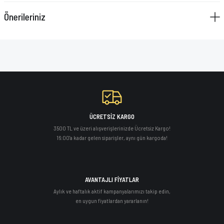
VAZELİN ÇUBUĞU
Önerileriniz
YAY SETİ
ÜCRETSİZ KARGO
3500 TL ve üzeri alışverişlerinizde Ücretsiz Kargo!
16:00'a kadar gelen siparişler, aynı gün kargoda!
AVANTAJLI FİYATLAR
Aylık ve haftalık aktif kampanyalarımızı takip edin,
en uygun fiyatlardan yararlanın!