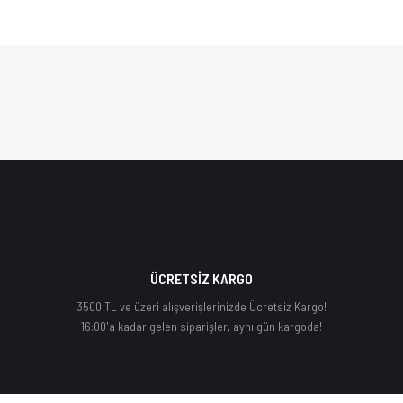
ÜCRETSİZ KARGO
3500 TL ve üzeri alışverişlerinizde Ücretsiz Kargo!
16:00'a kadar gelen siparişler, aynı gün kargoda!