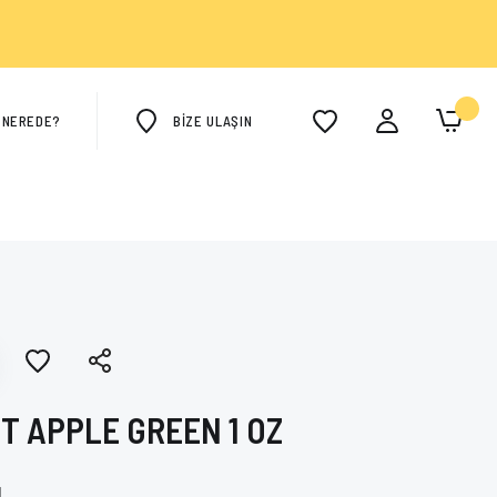
M NEREDE?
BİZE ULAŞIN
T APPLE GREEN 1 OZ
L