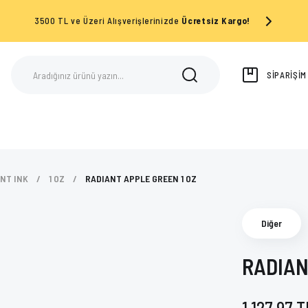
3500 TL ve Üzeri Alışverişlerinizde
Ücretsiz Kargo!
SİPARİŞİ
NT INK
1 OZ
RADIANT APPLE GREEN 1 OZ
Diğer
RADIAN
1.127,97 T