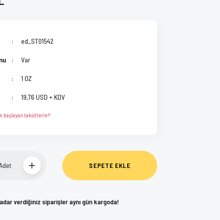
ed_ST01542
mu
Var
1 OZ
19,76 USD + KDV
 başlayan taksitlerle!!
Adet
SEPETE EKLE
kadar verdiğiniz siparişler aynı gün kargoda!