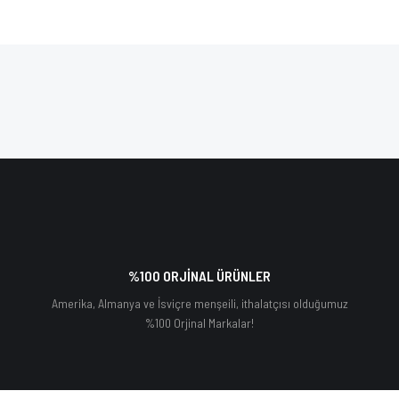
%100 ORJİNAL ÜRÜNLER
Amerika, Almanya ve İsviçre menşeili, ithalatçısı olduğumuz
%100 Orjinal Markalar!