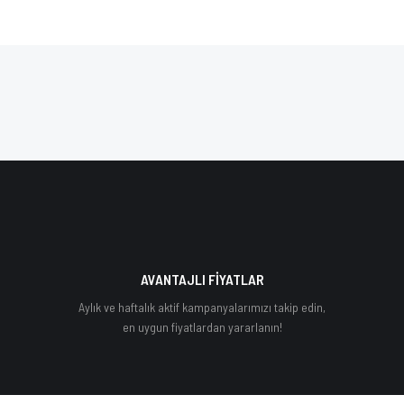
AVANTAJLI FİYATLAR
Aylık ve haftalık aktif kampanyalarımızı takip edin,
en uygun fiyatlardan yararlanın!