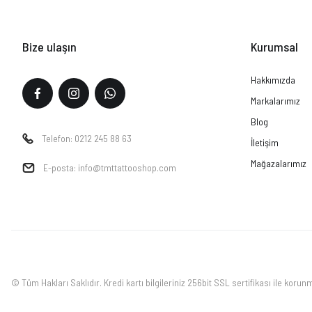
Bize ulaşın
Kurumsal
Hakkımızda
Markalarımız
Blog
Telefon: 0212 245 88 63
İletişim
Mağazalarımız
E-posta: info@tmttattooshop.com
© Tüm Hakları Saklıdır. Kredi kartı bilgileriniz 256bit SSL sertifikası ile korun