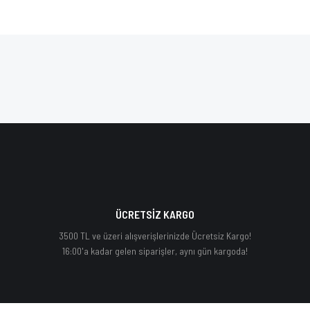
ÜCRETSİZ KARGO
3500 TL ve üzeri alışverişlerinizde Ücretsiz Kargo!
16:00'a kadar gelen siparişler, aynı gün kargoda!