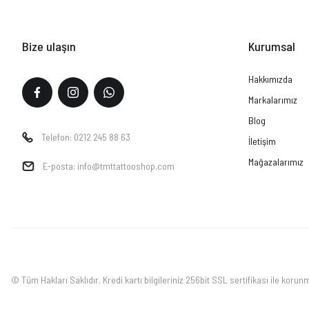
Bize ulaşın
Kurumsal
Hakkımızda
Markalarımız
Blog
Telefon: 0212 245 88 63
İletişim
Mağazalarımız
E-posta: info@tmttattooshop.com
© Tüm Hakları Saklıdır. Kredi kartı bilgileriniz 256bit SSL sertifikası ile korun