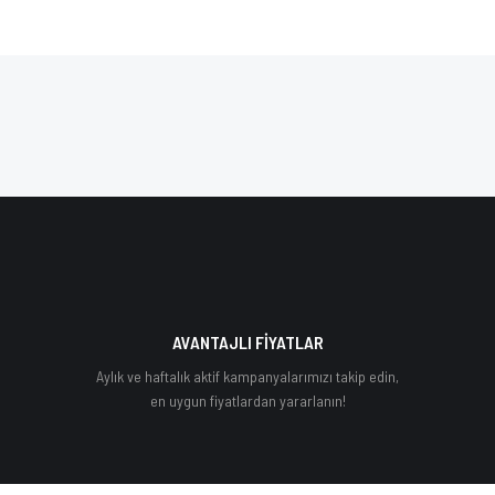
AVANTAJLI FİYATLAR
Aylık ve haftalık aktif kampanyalarımızı takip edin,
en uygun fiyatlardan yararlanın!