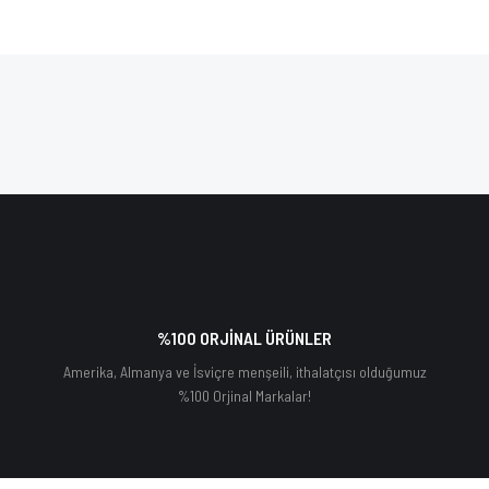
%100 ORJİNAL ÜRÜNLER
Amerika, Almanya ve İsviçre menşeili, ithalatçısı olduğumuz
%100 Orjinal Markalar!