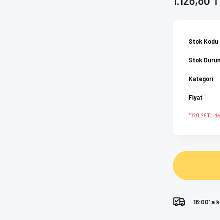
Stok Kodu
Stok Duru
Kategori
Fiyat
*120,26 TL den
16:00’ a 