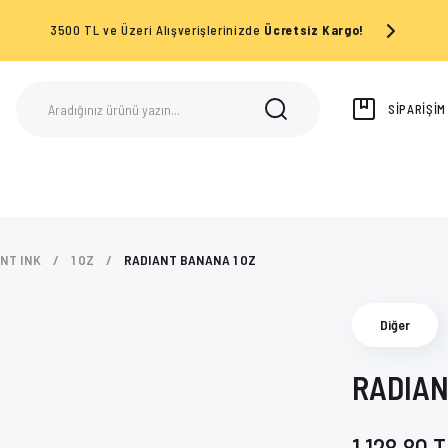
3500 TL ve Üzeri Alışverişlerinizde
Ücretsiz Kargo!
SİPARİŞİ
NT INK
1 OZ
RADIANT BANANA 1 OZ
Diğer
RADIAN
1.128,80 