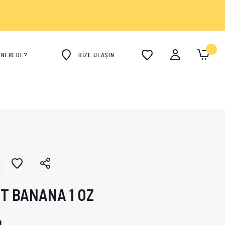
M NEREDE?
BİZE ULAŞIN
T BANANA 1 OZ
TL