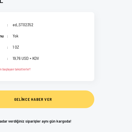
ed_ST02352
mu
Yok
1 OZ
19,76 USD + KDV
 başlayan taksitlerle!!
GELİNCE HABER VER
kadar verdiğiniz siparişler aynı gün kargoda!