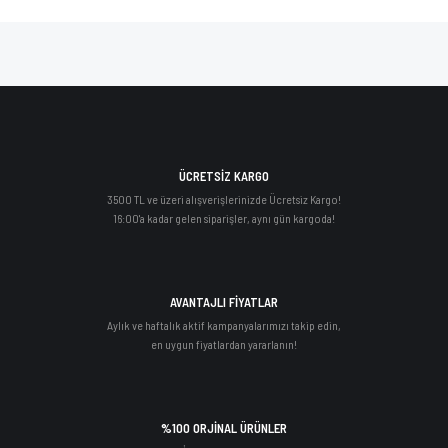
ÜCRETSİZ KARGO
3500 TL ve üzeri alışverişlerinizde Ücretsiz Kargo!
16:00'a kadar gelen siparişler, aynı gün kargoda!
AVANTAJLI FİYATLAR
Aylık ve haftalık aktif kampanyalarımızı takip edin,
en uygun fiyatlardan yararlanın!
%100 ORJİNAL ÜRÜNLER