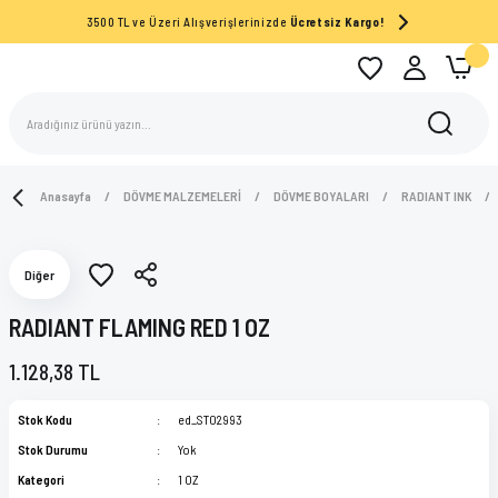
3500 TL ve Üzeri Alışverişlerinizde
Ücretsiz Kargo!
Anasayfa
DÖVME MALZEMELERİ
DÖVME BOYALARI
RADIANT INK
Diğer
RADIANT FLAMING RED 1 OZ
1.128,38 TL
Stok Kodu
ed_ST02993
Stok Durumu
Yok
Kategori
1 OZ