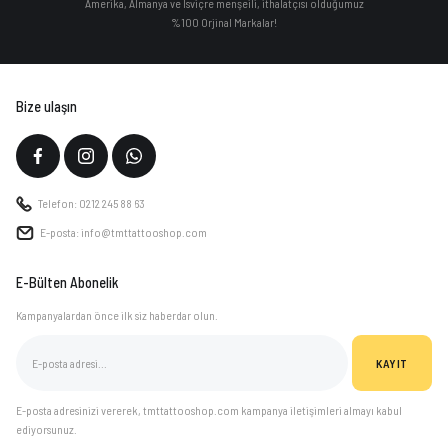
Amerika, Almanya ve İsviçre menşeili, ithalatçısı olduğumuz
%100 Orjinal Markalar!
Bize ulaşın
Telefon: 0212 245 88 63
E-posta: info@tmttattooshop.com
E-Bülten Abonelik
Kampanyalardan önce ilk siz haberdar olun.
KAYIT
E-posta adresinizi vererek, tmttattooshop.com kampanya iletişimleri almayı kabul
ediyorsunuz.