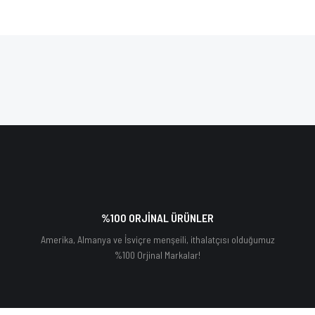
%100 ORJİNAL ÜRÜNLER
Amerika, Almanya ve İsviçre menşeili, ithalatçısı olduğumuz
%100 Orjinal Markalar!