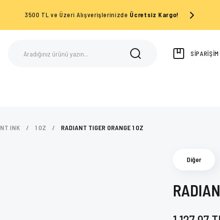
3500 TL ve Üzeri Alışverişlerinizde
Ücretsiz Kargo!
SİPARİŞİ
NT INK
1 OZ
RADIANT TIGER ORANGE 1 OZ
Diğer
RADIAN
1.127,97 T