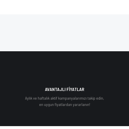
AVANTAJLI FİYATLAR
Aylık ve haftalık aktif kampanyalarımızı takip edin,
en uygun fiyatlardan yararlanın!