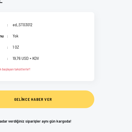
ed_ST03012
mu
Yok
1 OZ
19,76 USD + KDV
 başlayan taksitlerle!!
GELİNCE HABER VER
kadar verdiğiniz siparişler aynı gün kargoda!