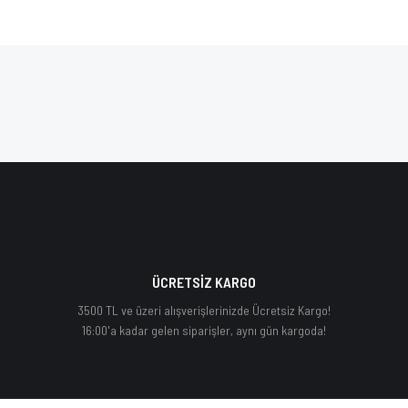
ÜCRETSİZ KARGO
3500 TL ve üzeri alışverişlerinizde Ücretsiz Kargo!
16:00'a kadar gelen siparişler, aynı gün kargoda!