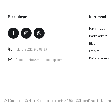
Bize ulaşın
Kurumsal
Hakkımızda
Markalarımız
Blog
Telefon: 0212 245 88 63
İletişim
Mağazalarımız
E-posta: info@tmttattooshop.com
© Tüm Hakları Saklıdır. Kredi kartı bilgileriniz 256bit SSL sertifikası ile korun