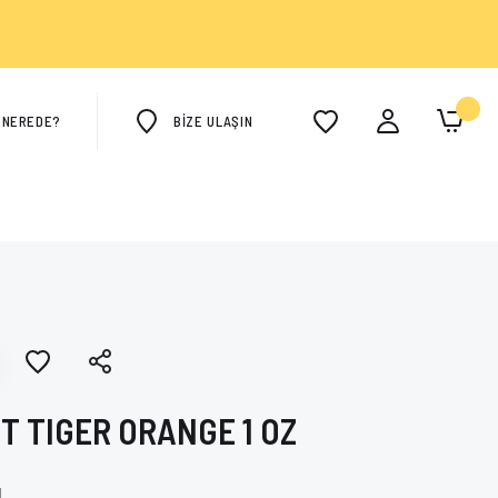
M NEREDE?
BİZE ULAŞIN
T TIGER ORANGE 1 OZ
L