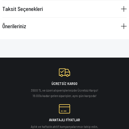
VAZELİN ÇUBUĞU
Taksit Seçenekleri
YAY SETİ
Önerileriniz
ÜCRETSİZ KARGO
3500 TL ve üzeri alışverişlerinizde Ücretsiz Kargo!
16:00'a kadar gelen siparişler, aynı gün kargoda!
AVANTAJLI FİYATLAR
Aylık ve haftalık aktif kampanyalarımızı takip edin,