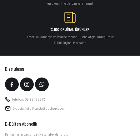
en uygun fiyatlardan yararlanın!
%100 ORJİNAL ÜRÜNLER
Amerika, Almanya ve İsviçre menşeili, ithalatçısı olduğumuz
%100 Orjinal Markalar!
Bize ulaşın
Telefon: 0212 245 88 63
E-posta: info@tmttattooshop.com
E-Bülten Abonelik
Kampanyalardan önce ilk siz haberdar olun.