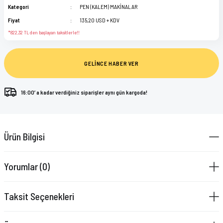
Kategori
PEN (KALEM) MAKİNALAR
Fiyat
135,20 USD + KDV
*822,32 TL den başlayan taksitlerle!!
GELİNCE HABER VER
16:00’ a kadar verdiğiniz siparişler aynı gün kargoda!
Ürün Bilgisi
Yorumlar (0)
Taksit Seçenekleri