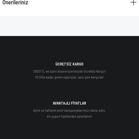
Önerileriniz
ÜCRETSİZ KARGO
3500 TL ve üzeri alışverişlerinizde Ücretsiz Kargo!
16:00'a kadar gelen siparişler, aynı gün kargoda!
AVANTAJLI FİYATLAR
Aylık ve haftalık aktif kampanyalarımızı takip edin,
en uygun fiyatlardan yararlanın!