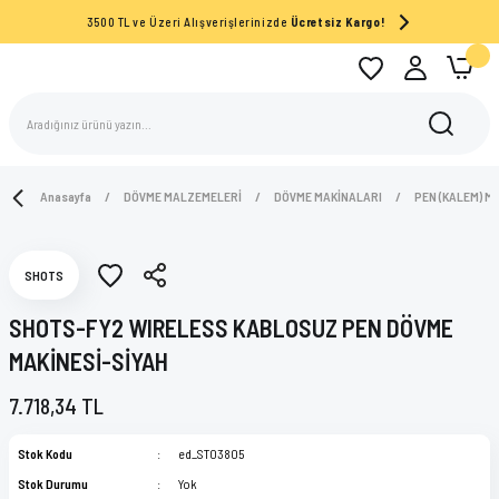
3500 TL ve Üzeri Alışverişlerinizde
Ücretsiz Kargo!
Anasayfa
DÖVME MALZEMELERİ
DÖVME MAKİNALARI
PEN (KALEM) M
SHOTS
SHOTS-FY2 WIRELESS KABLOSUZ PEN DÖVME
MAKİNESİ-SİYAH
7.718,34 TL
Stok Kodu
ed_ST03805
Stok Durumu
Yok