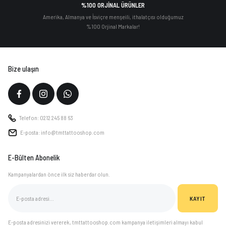
%100 ORJİNAL ÜRÜNLER
Amerika, Almanya ve İsviçre menşeili, ithalatçısı olduğumuz
%100 Orjinal Markalar!
Bize ulaşın
Telefon: 0212 245 88 63
E-posta: info@tmttattooshop.com
E-Bülten Abonelik
Kampanyalardan önce ilk siz haberdar olun.
KAYIT
E-posta adresinizi vererek, tmttattooshop.com kampanya iletişimleri almayı kabul