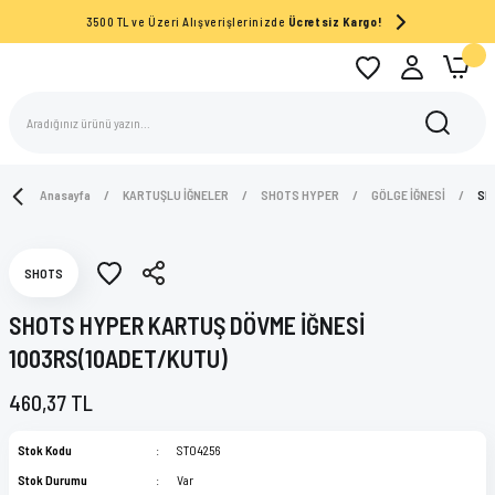
3500 TL ve Üzeri Alışverişlerinizde
Ücretsiz Kargo!
Anasayfa
KARTUŞLU İĞNELER
SHOTS HYPER
GÖLGE İĞNESİ
SH
SHOTS
SHOTS HYPER KARTUŞ DÖVME İĞNESİ
1003RS(10ADET/KUTU)
460,37 TL
Stok Kodu
ST04256
Stok Durumu
Var