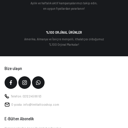
Aylık ve haftalık aktif kampanyalarımızı takip edin,
en uygun fiyatlardan yararlanın!
%100 ORJİNAL ÜRÜNLER
Amerika, Almanya ve İsviçre menşeili, ithalatçısı olduğumuz
%100 Orjinal Markalar!
Bize ulaşın
Telefon: 0212 245 88 63
E-posta: info@tmttattooshop.com
E-Bülten Abonelik