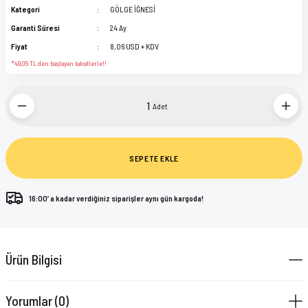
Kategori
GÖLGE İĞNESİ
Garanti Süresi
24 Ay
Fiyat
8,06 USD + KDV
*49,05 TL den başlayan taksitlerle!!
Adet
SEPETE EKLE
16:00’ a kadar verdiğiniz siparişler aynı gün kargoda!
Ürün Bilgisi
Yorumlar (0)