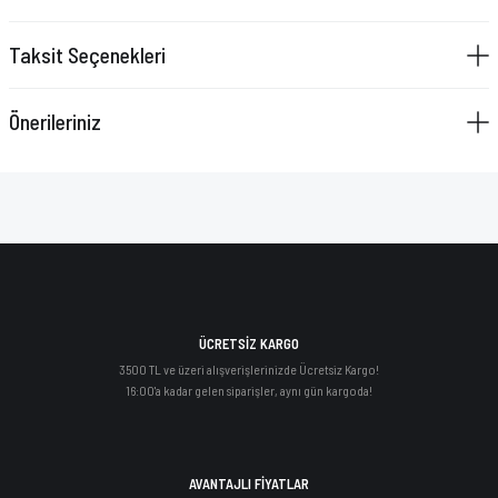
Taksit Seçenekleri
Önerileriniz
ÜCRETSİZ KARGO
3500 TL ve üzeri alışverişlerinizde Ücretsiz Kargo!
16:00'a kadar gelen siparişler, aynı gün kargoda!
AVANTAJLI FİYATLAR