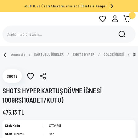
3500 TL ve Üzeri Alışverişlerinizde
Ücretsiz Kargo!
Anasayfa
KARTUŞLU İĞNELER
SHOTS HYPER
GÖLGE İĞNESİ
SH
SHOTS
SHOTS HYPER KARTUŞ DÖVME İĞNESİ
1009RS(10ADET/KUTU)
475,13 TL
Stok Kodu
ST04261
Stok Durumu
Var