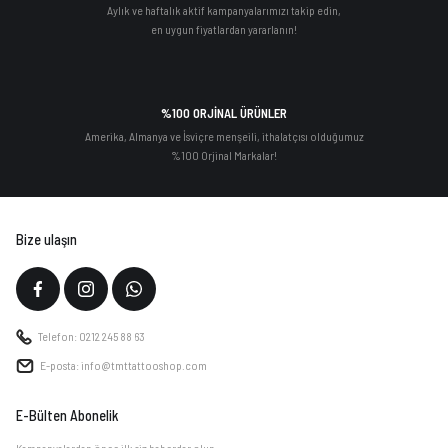
Aylık ve haftalık aktif kampanyalarımızı takip edin,
en uygun fiyatlardan yararlanın!
%100 ORJİNAL ÜRÜNLER
Amerika, Almanya ve İsviçre menşeili, ithalatçısı olduğumuz
%100 Orjinal Markalar!
Bize ulaşın
Telefon: 0212 245 88 63
E-posta: info@tmttattooshop.com
E-Bülten Abonelik