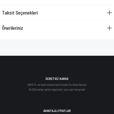
Taksit Seçenekleri
Önerileriniz
ÜCRETSİZ KARGO
3500 TL ve üzeri alışverişlerinizde Ücretsiz Kargo!
16:00'a kadar gelen siparişler, aynı gün kargoda!
AVANTAJLI FİYATLAR