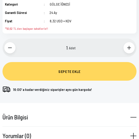
Kategori
GÖLGE İĞNESİ
Garanti Süresi
24 Ay
Fiyat
8,32 USD + KDV
*50,62 TL den başlayan taksitlerle!!
Adet
SEPETE EKLE
16:00’ a kadar verdiğiniz siparişler aynı gün kargoda!
Ürün Bilgisi
Yorumlar (0)