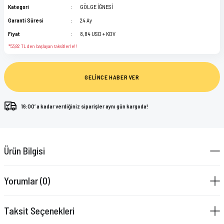
Kategori
GÖLGE İĞNESİ
Garanti Süresi
24 Ay
Fiyat
8,84 USD + KDV
*53,82 TL den başlayan taksitlerle!!
GELİNCE HABER VER
16:00’ a kadar verdiğiniz siparişler aynı gün kargoda!
Ürün Bilgisi
Yorumlar (0)
Taksit Seçenekleri