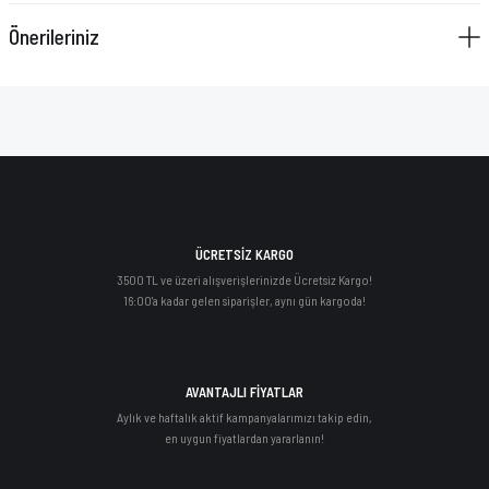
Önerileriniz
ÜCRETSİZ KARGO
3500 TL ve üzeri alışverişlerinizde Ücretsiz Kargo!
16:00'a kadar gelen siparişler, aynı gün kargoda!
AVANTAJLI FİYATLAR
Aylık ve haftalık aktif kampanyalarımızı takip edin,
en uygun fiyatlardan yararlanın!