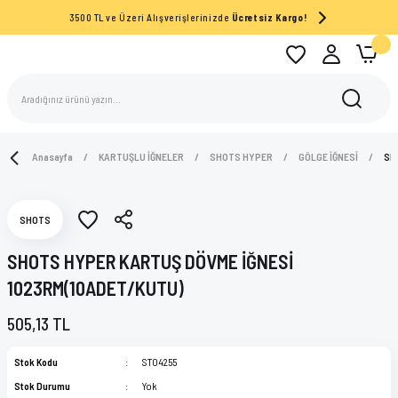
3500 TL ve Üzeri Alışverişlerinizde
Ücretsiz Kargo!
Anasayfa
KARTUŞLU İĞNELER
SHOTS HYPER
GÖLGE İĞNESİ
SH
SHOTS
SHOTS HYPER KARTUŞ DÖVME İĞNESİ
1023RM(10ADET/KUTU)
505,13 TL
Stok Kodu
ST04255
Stok Durumu
Yok