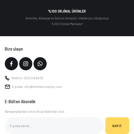
%100 ORJİNAL ÜRÜNLER
Amerika, Almanya ve İsviçre menşeili, ithalatçısı olduğumuz
%100 Orjinal Markalar!
Bize ulaşın
Telefon: 0212 245 88 63
E-posta: info@tmttattooshop.com
E-Bülten Abonelik
Kampanyalardan önce ilk siz haberdar olun.
KAYIT