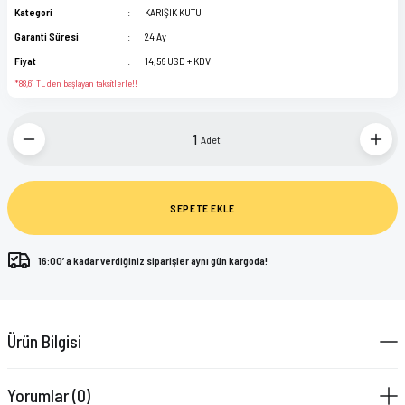
Kategori
KARIŞIK KUTU
Garanti Süresi
24 Ay
Fiyat
14,56 USD + KDV
*88,61 TL den başlayan taksitlerle!!
Adet
SEPETE EKLE
16:00’ a kadar verdiğiniz siparişler aynı gün kargoda!
Ürün Bilgisi
Yorumlar (0)