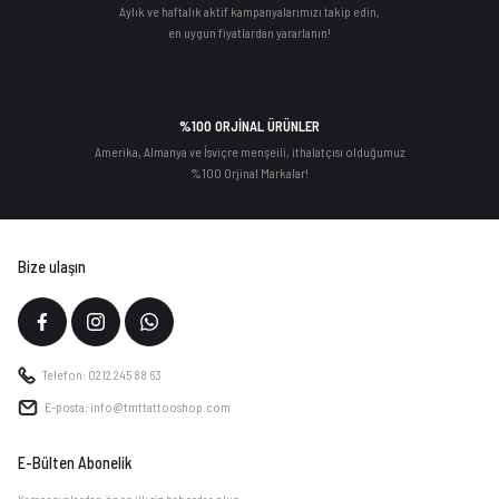
Aylık ve haftalık aktif kampanyalarımızı takip edin,
en uygun fiyatlardan yararlanın!
%100 ORJİNAL ÜRÜNLER
Amerika, Almanya ve İsviçre menşeili, ithalatçısı olduğumuz
%100 Orjinal Markalar!
Bize ulaşın
Telefon: 0212 245 88 63
E-posta: info@tmttattooshop.com
E-Bülten Abonelik