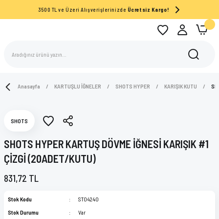
3500 TL ve Üzeri Alışverişlerinizde
Ücretsiz Kargo!
Anasayfa
KARTUŞLU İĞNELER
SHOTS HYPER
KARIŞIK KUTU
SH
SHOTS
SHOTS HYPER KARTUŞ DÖVME İĞNESİ KARIŞIK #1
ÇİZGİ (20ADET/KUTU)
831,72 TL
Stok Kodu
ST04240
Stok Durumu
Var