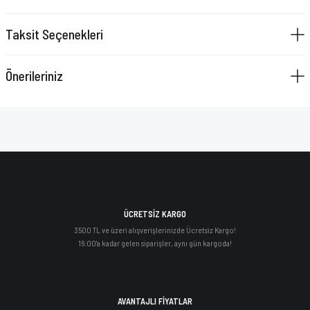
Taksit Seçenekleri
Önerileriniz
ÜCRETSİZ KARGO
3500 TL ve üzeri alışverişlerinizde Ücretsiz Kargo!
16:00'a kadar gelen siparişler, aynı gün kargoda!
AVANTAJLI FİYATLAR