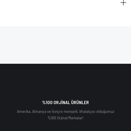
%100 ORJİNAL ÜRÜNLER
Amerika, Almanya ve İsviçre menşeili, ithalatçısı olduğumuz
%100 Orjinal Markalar!