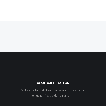
AVANTAJLI FİYATLAR
Aylık ve haftalık aktif kampanyalarımızı takip edin,
en uygun fiyatlardan yararlanın!