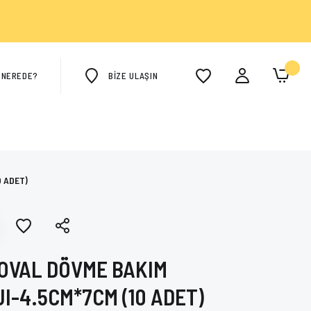
M NEREDE?
BİZE ULAŞIN
 ADET)
OVAL DÖVME BAKIM
I-4.5CM*7CM (10 ADET)