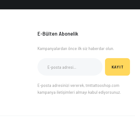
E-Bülten Abonelik
Kampanyalardan önce ilk siz haberdar olun.
KAYIT
E-posta adresinizi vererek, tmttattooshop.com
kampanya iletişimleri almayı kabul ediyorsunuz.