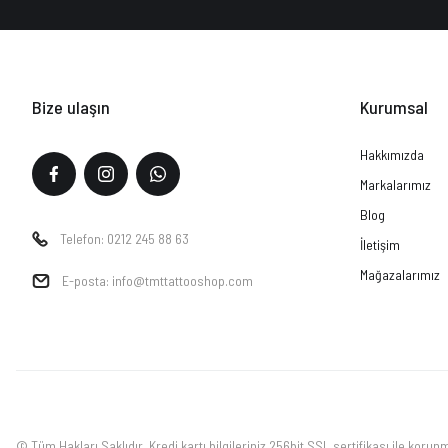
Bize ulaşın
Kurumsal
Hakkımızda
Markalarımız
Blog
Telefon: 0212 245 88 63
İletişim
Mağazalarımız
E-posta: info@tmttattooshop.com
© Tüm Hakları Saklıdır. Kredi kartı bilgileriniz 256bit SSL sertifikası ile korun