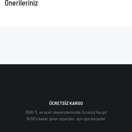
Önerileriniz
ÜCRETSİZ KARGO
3500 TL ve üzeri alışverişlerinizde Ücretsiz Kargo!
16:00'a kadar gelen siparişler, aynı gün kargoda!