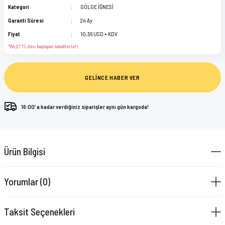
Kategori
GÖLGE İĞNESİ
Garanti Süresi
24 Ay
Fiyat
10,56 USD + KDV
*64,27 TL den başlayan taksitlerle!!
GELİNCE HABER VER
16:00’ a kadar verdiğiniz siparişler aynı gün kargoda!
Ürün Bilgisi
Yorumlar (0)
Taksit Seçenekleri