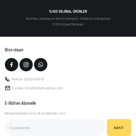
%100 ORJİNAL ÜRÜNLER
Amerika, Almanya ve İsviçre menşeili, ithalatçısı olduğumuz
%100 Orjinal Markalar!
Bize ulaşın
Telefon: 0212 245 88 63
E-posta: info@tmttattooshop.com
E-Bülten Abonelik
Kampanyalardan önce ilk siz haberdar olun.
KAYIT