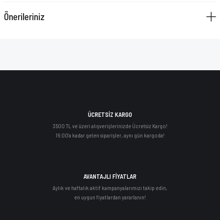
Önerileriniz
ÜCRETSİZ KARGO
3500 TL ve üzeri alışverişlerinizde Ücretsiz Kargo!
16:00'a kadar gelen siparişler, aynı gün kargoda!
AVANTAJLI FİYATLAR
Aylık ve haftalık aktif kampanyalarımızı takip edin,
en uygun fiyatlardan yararlanın!