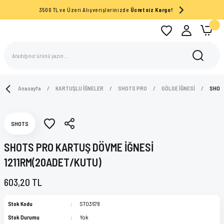
3500 TL ve Üzeri Alışverişlerinizde
Ücretsiz Kargo!
Anasayfa
KARTUŞLU İĞNELER
SHOTS PRO
GÖLGE İĞNESİ
SHOTS
SHOTS
SHOTS PRO KARTUŞ DÖVME İĞNESİ
1211RM(20ADET/KUTU)
603,20 TL
Stok Kodu
ST03678
Stok Durumu
Yok