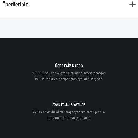
Önerileriniz
ÜCRETSİZ KARGO
3500 TL ve üzeri alışverişlerinizde Ücretsiz Kargo!
16:00'a kadar gelen siparişler, aynı gün kargoda!
AVANTAJLI FİYATLAR
Aylık ve haftalık aktif kampanyalarımızı takip edin,
en uygun fiyatlardan yararlanın!