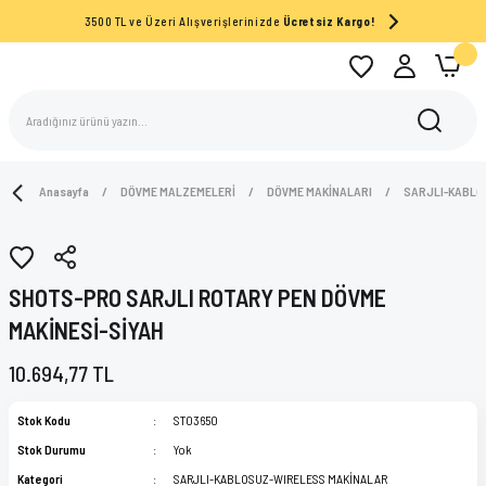
3500 TL ve Üzeri Alışverişlerinizde
Ücretsiz Kargo!
Anasayfa
DÖVME MALZEMELERİ
DÖVME MAKİNALARI
SARJLI-KABLO
SHOTS-PRO SARJLI ROTARY PEN DÖVME
MAKİNESİ-SİYAH
10.694,77 TL
Stok Kodu
ST03650
Stok Durumu
Yok
Kategori
SARJLI-KABLOSUZ-WIRELESS MAKİNALAR