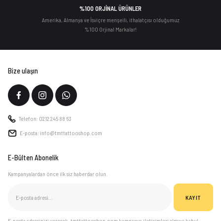
%100 ORJİNAL ÜRÜNLER
Amerika, Almanya ve İsviçre menşeili, ithalatçısı olduğumuz
%100 Orjinal Markalar!
Bize ulaşın
Telefon: 0212 245 88 63
E-posta: info@tmttattooshop.com
E-Bülten Abonelik
Kampanyalardan önce ilk siz haberdar olun.
KAYIT
E-posta adresinizi vererek, tmttattooshop.com kampanya iletişimleri almayı kabul