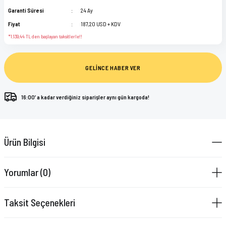
Garanti Süresi
24 Ay
Fiyat
187,20 USD + KDV
*1.139,44 TL den başlayan taksitlerle!!
GELİNCE HABER VER
16:00’ a kadar verdiğiniz siparişler aynı gün kargoda!
Ürün Bilgisi
Yorumlar (0)
Taksit Seçenekleri