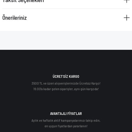
Önerileriniz
ÜCRETSİZ KARGO
3500 TL ve üzeri alışverişlerinizde Ücretsiz Kargo!
16:00'a kadar gelen siparişler, aynı gün kargoda!
AVANTAJLI FİYATLAR
Aylık ve haftalık aktif kampanyalarımızı takip edin,
en uygun fiyatlardan yararlanın!