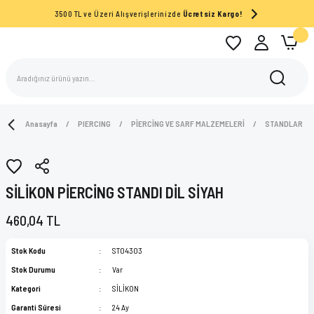
3500 TL ve Üzeri Alışverişlerinizde
Ücretsiz Kargo!
Anasayfa
PIERCING
PİERCİNG VE SARF MALZEMELERİ
STANDLAR
SİLİKON PİERCİNG STANDI DİL SİYAH
460,04 TL
Stok Kodu
ST04303
Stok Durumu
Var
Kategori
SİLİKON
Garanti Süresi
24 Ay