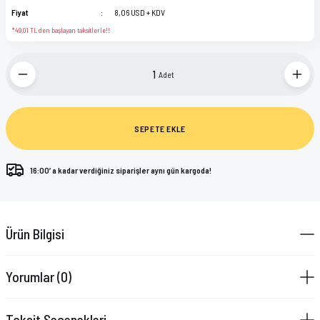
Fiyat
8,06 USD + KDV
*49,01 TL den başlayan taksitlerle!!
Adet
SEPETE EKLE
16:00’ a kadar verdiğiniz siparişler aynı gün kargoda!
Ürün Bilgisi
Yorumlar (0)
Taksit Seçenekleri