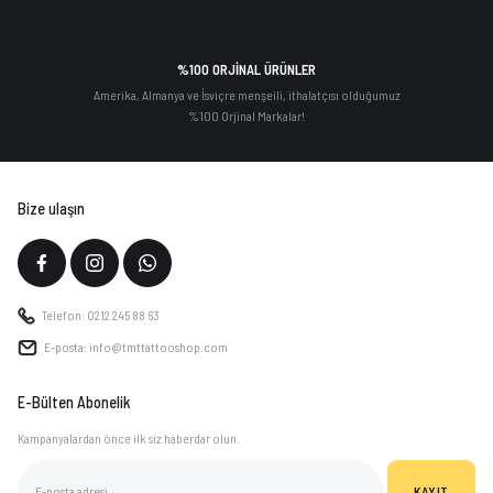
%100 ORJİNAL ÜRÜNLER
Amerika, Almanya ve İsviçre menşeili, ithalatçısı olduğumuz
%100 Orjinal Markalar!
Bize ulaşın
Telefon: 0212 245 88 63
E-posta: info@tmttattooshop.com
E-Bülten Abonelik
Kampanyalardan önce ilk siz haberdar olun.
KAYIT