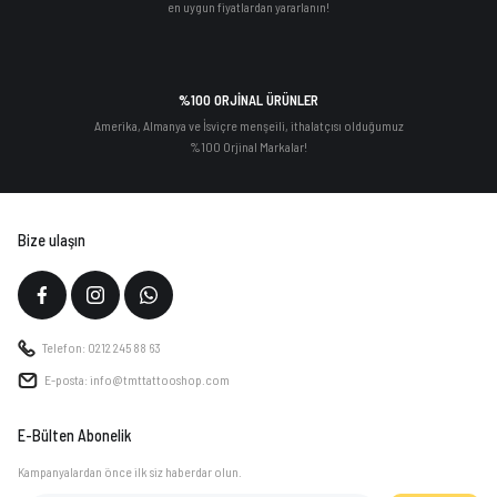
en uygun fiyatlardan yararlanın!
%100 ORJİNAL ÜRÜNLER
Amerika, Almanya ve İsviçre menşeili, ithalatçısı olduğumuz
%100 Orjinal Markalar!
Bize ulaşın
Telefon: 0212 245 88 63
E-posta: info@tmttattooshop.com
E-Bülten Abonelik
Kampanyalardan önce ilk siz haberdar olun.