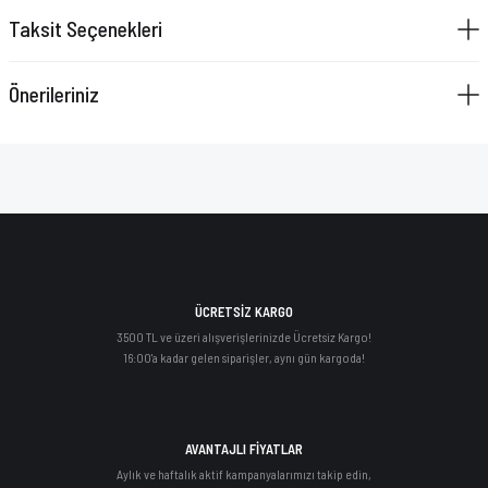
VAZELİN ÇUBUĞU
Taksit Seçenekleri
YAY SETİ
Önerileriniz
ÜCRETSİZ KARGO
3500 TL ve üzeri alışverişlerinizde Ücretsiz Kargo!
16:00'a kadar gelen siparişler, aynı gün kargoda!
AVANTAJLI FİYATLAR
Aylık ve haftalık aktif kampanyalarımızı takip edin,