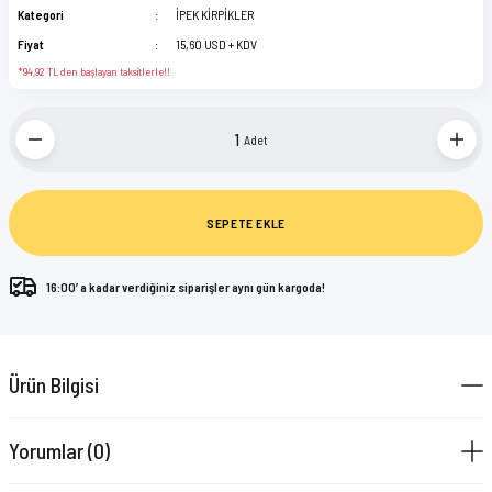
Kategori
İPEK KİRPİKLER
Fiyat
15,60 USD + KDV
*94,92 TL den başlayan taksitlerle!!
Adet
SEPETE EKLE
16:00’ a kadar verdiğiniz siparişler aynı gün kargoda!
Ürün Bilgisi
Yorumlar (0)