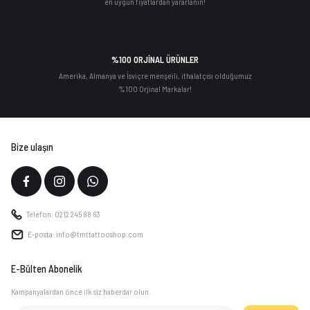
en uygun fiyatlardan yararlanın!
%100 ORJİNAL ÜRÜNLER
Amerika, Almanya ve İsviçre menşeili, ithalatçısı olduğumuz
%100 Orjinal Markalar!
Bize ulaşın
Telefon: 0212 245 88 63
E-posta: info@tmttattooshop.com
E-Bülten Abonelik
Kampanyalardan önce ilk siz haberdar olun.