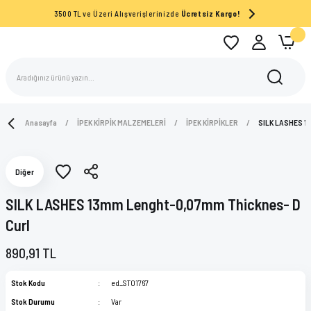
3500 TL ve Üzeri Alışverişlerinizde
Ücretsiz Kargo!
Anasayfa
İPEK KİRPİK MALZEMELERİ
İPEK KİRPİKLER
SILK LASHES 1
Diğer
SILK LASHES 13mm Lenght-0,07mm Thicknes- D
Curl
890,91 TL
Stok Kodu
ed_ST01767
Stok Durumu
Var