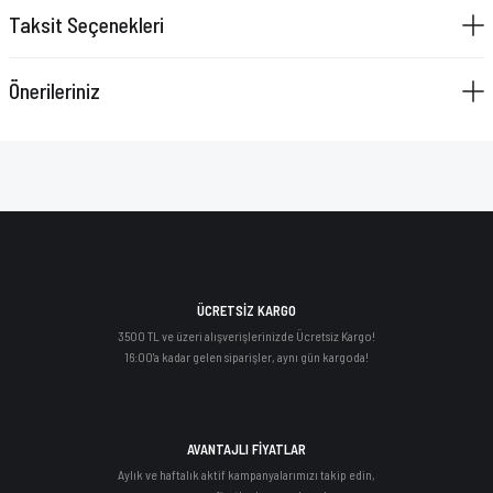
Taksit Seçenekleri
Önerileriniz
ÜCRETSİZ KARGO
3500 TL ve üzeri alışverişlerinizde Ücretsiz Kargo!
16:00'a kadar gelen siparişler, aynı gün kargoda!
AVANTAJLI FİYATLAR
Aylık ve haftalık aktif kampanyalarımızı takip edin,