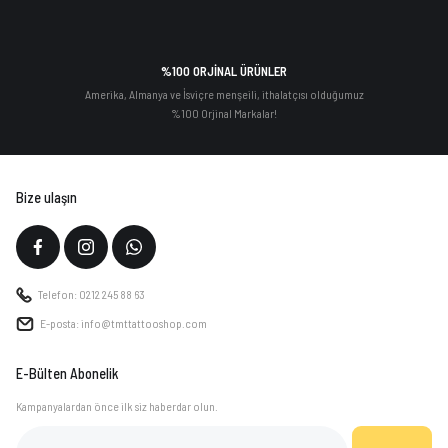
%100 ORJİNAL ÜRÜNLER
Amerika, Almanya ve İsviçre menşeili, ithalatçısı olduğumuz
%100 Orjinal Markalar!
Bize ulaşın
Telefon: 0212 245 88 63
E-posta: info@tmttattooshop.com
E-Bülten Abonelik
Kampanyalardan önce ilk siz haberdar olun.