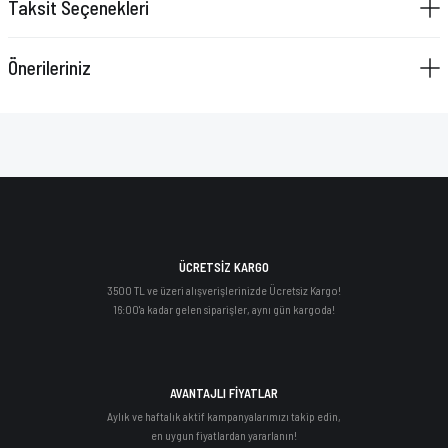
Taksit Seçenekleri
VAZELİN ÇUBUĞU
YAY SETİ
Önerileriniz
ÜCRETSİZ KARGO
3500 TL ve üzeri alışverişlerinizde Ücretsiz Kargo!
16:00'a kadar gelen siparişler, aynı gün kargoda!
AVANTAJLI FİYATLAR
Aylık ve haftalık aktif kampanyalarımızı takip edin,
en uygun fiyatlardan yararlanın!