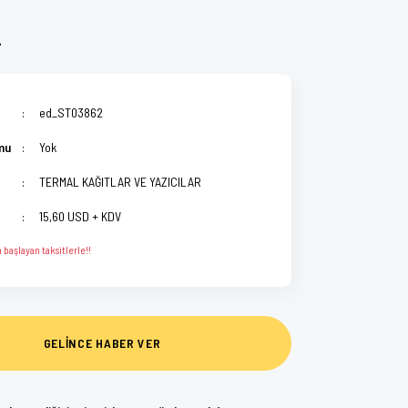
L
ed_ST03862
mu
Yok
TERMAL KAĞITLAR VE YAZICILAR
15,60 USD + KDV
başlayan taksitlerle!!
GELİNCE HABER VER