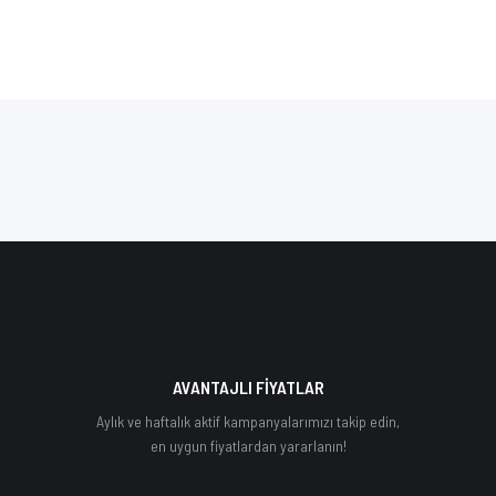
AVANTAJLI FİYATLAR
Aylık ve haftalık aktif kampanyalarımızı takip edin,
en uygun fiyatlardan yararlanın!