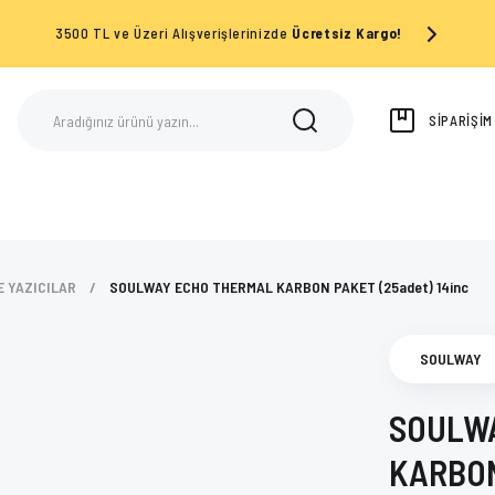
3500 TL ve Üzeri Alışverişlerinizde
Ücretsiz Kargo!
SİPARİŞİ
E YAZICILAR
SOULWAY ECHO THERMAL KARBON PAKET (25adet) 14inc
SOULWAY
SOULW
KARBON