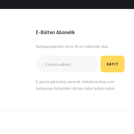
E-Bülten Abonelik
Kampanyalardan önce ilk siz haberdar olun.
KAYIT
E-posta adresinizi vererek, tmttattooshop.com
kampanya iletişimleri almayı kabul ediyorsunuz.