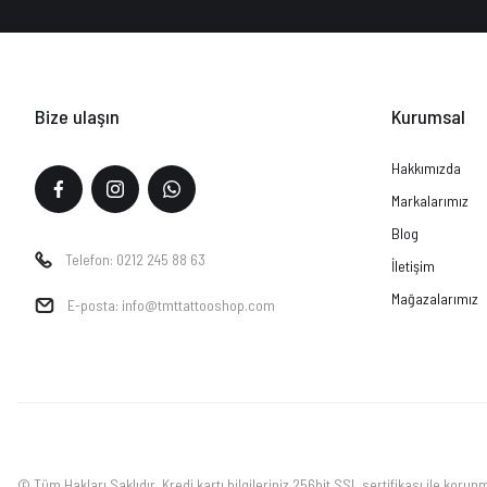
Bize ulaşın
Kurumsal
Hakkımızda
Markalarımız
Blog
Telefon: 0212 245 88 63
İletişim
Mağazalarımız
E-posta: info@tmttattooshop.com
© Tüm Hakları Saklıdır. Kredi kartı bilgileriniz 256bit SSL sertifikası ile korun