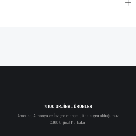
%100 ORJİNAL ÜRÜNLER
Amerika, Almanya ve İsviçre menşeili, ithalatçısı olduğumuz
%100 Orjinal Markalar!