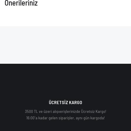
Önerileriniz
ÜCRETSİZ KARGO
3500 TL ve üzeri alışverişlerinizde Ücretsiz Kargo!
16:00'a kadar gelen siparişler, aynı gün kargoda!