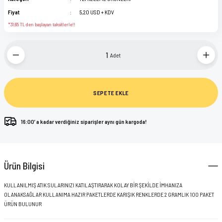
KWADRON
KAFA LAMBASI
Fiyat
5,20 USD + KDV
*31,65 TL den başlayan taksitlerle!!
PANTHERA INK
KARTUŞ İĞNE STANDI
Adet
POLYNESIAN INK
KORUMA POŞETLERİ
STARBRITE
MAKİNA PARÇALARI
SEPETE EKLE
VIKING BY DYNAMIC
PRATİK KALEMİ
16:00’ a kadar verdiğiniz siparişler aynı gün kargoda!
ŞİŞELER
STREÇ FİLMLER
Ürün Bilgisi
TEMİZLEME ÜRÜNLERİ
KULLANILMIŞ ATIK SULARINIZI KATILAŞTIRARAK KOLAY BİR ŞEKİLDE İMHANIZA
OLANAKSAĞLAR KULLANIMA HAZIR PAKETLERDE KARIŞIK RENKLERDE 2 GRAMLIK 100 PAKET
TUTACAK KORUYUCULARI
ÜRÜN BULUNUR