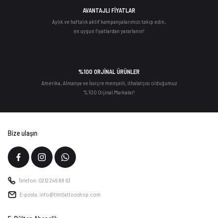
AVANTAJLI FİYATLAR
Aylık ve haftalık aktif kampanyalarımızı takip edin,
en uygun fiyatlardan yararlanın!
%100 ORJİNAL ÜRÜNLER
Amerika, Almanya ve İsviçre menşeili, ithalatçısı olduğumuz
%100 Orjinal Markalar!
Bize ulaşın
Telefon: 0212 245 88 63
E-posta: info@tmttattooshop.com