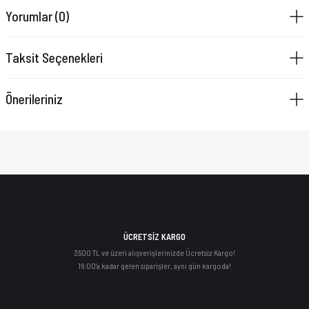
VAZELİN ÇUBUĞU
Yorumlar (0)
YAY SETİ
Taksit Seçenekleri
Önerileriniz
ÜCRETSİZ KARGO
3500 TL ve üzeri alışverişlerinizde Ücretsiz Kargo!
16:00'a kadar gelen siparişler, aynı gün kargoda!