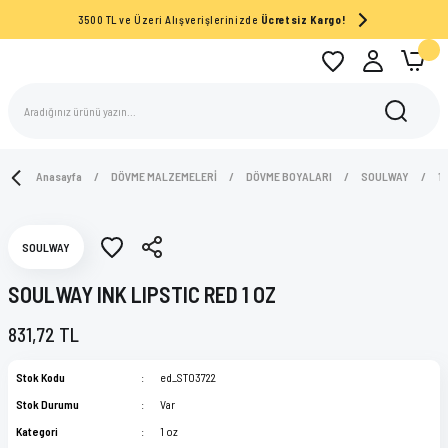
3500 TL ve Üzeri Alışverişlerinizde
Ücretsiz Kargo!
Anasayfa
DÖVME MALZEMELERİ
DÖVME BOYALARI
SOULWAY
1 
SOULWAY
SOULWAY INK LIPSTIC RED 1 OZ
831,72 TL
Stok Kodu
ed_ST03722
Stok Durumu
Var
Kategori
1 oz