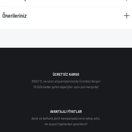
Önerileriniz
ÜCRETSİZ KARGO
3500 TL ve üzeri alışverişlerinizde Ücretsiz Kargo!
16:00'a kadar gelen siparişler, aynı gün kargoda!
AVANTAJLI FİYATLAR
Aylık ve haftalık aktif kampanyalarımızı takip edin,
en uygun fiyatlardan yararlanın!