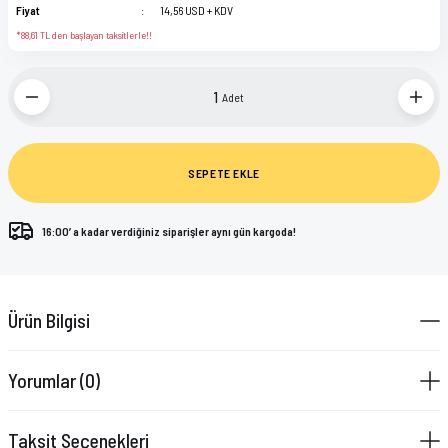
Fiyat
14,56 USD + KDV
*88,61 TL den başlayan taksitlerle!!
Adet
SEPETE EKLE
16:00’ a kadar verdiğiniz siparişler aynı gün kargoda!
Ürün Bilgisi
Yorumlar (0)
Taksit Seçenekleri