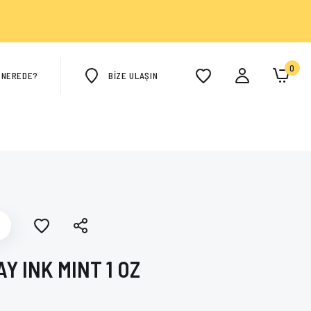
0
M NEREDE?
BİZE ULAŞIN
Y INK MINT 1 OZ