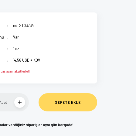
ed_ST03734
mu
Var
1 oz
14,56 USD + KDV
başlayan taksitlerle!!
Adet
SEPETE EKLE
kadar verdiğiniz siparişler aynı gün kargoda!