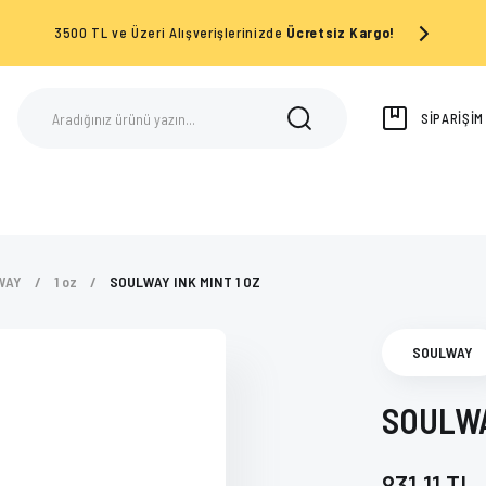
3500 TL ve Üzeri Alışverişlerinizde
Ücretsiz Kargo!
SİPARİŞİ
WAY
1 oz
SOULWAY INK MINT 1 OZ
SOULWAY
SOULWA
831,11 TL