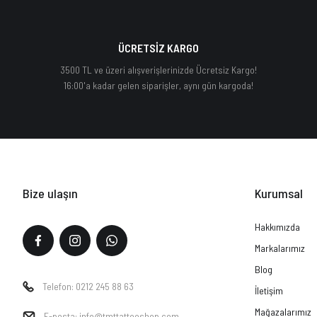
ÜCRETSİZ KARGO
3500 TL ve üzeri alışverişlerinizde Ücretsiz Kargo!
16:00'a kadar gelen siparişler, aynı gün kargoda!
Bize ulaşın
Kurumsal
Hakkımızda
Markalarımız
Blog
Telefon: 0212 245 88 63
İletişim
Mağazalarımız
E-posta: info@tmttattooshop.com