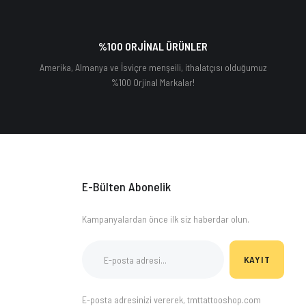
%100 ORJİNAL ÜRÜNLER
Amerika, Almanya ve İsviçre menşeili, ithalatçısı olduğumuz
%100 Orjinal Markalar!
E-Bülten Abonelik
Kampanyalardan önce ilk siz haberdar olun.
KAYIT
E-posta adresinizi vererek, tmttattooshop.com