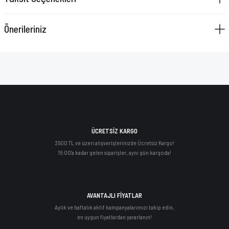
VAZELİN ÇUBUĞU
Önerileriniz
YAY SETİ
ÜCRETSİZ KARGO
3500 TL ve üzeri alışverişlerinizde Ücretsiz Kargo!
16:00'a kadar gelen siparişler, aynı gün kargoda!
AVANTAJLI FİYATLAR
Aylık ve haftalık aktif kampanyalarımızı takip edin,
en uygun fiyatlardan yararlanın!