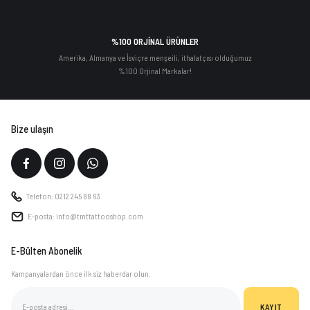
%100 ORJİNAL ÜRÜNLER
Amerika, Almanya ve İsviçre menşeili, ithalatçısı olduğumuz
%100 Orjinal Markalar!
Bize ulaşın
Telefon: 0212 245 88 63
E-posta: info@tmttattooshop.com
E-Bülten Abonelik
Kampanyalardan önce ilk siz haberdar olun.
KAYIT