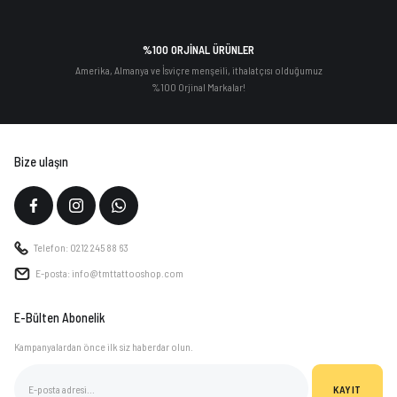
%100 ORJİNAL ÜRÜNLER
Amerika, Almanya ve İsviçre menşeili, ithalatçısı olduğumuz
%100 Orjinal Markalar!
Bize ulaşın
Telefon: 0212 245 88 63
E-posta: info@tmttattooshop.com
E-Bülten Abonelik
Kampanyalardan önce ilk siz haberdar olun.
KAYIT