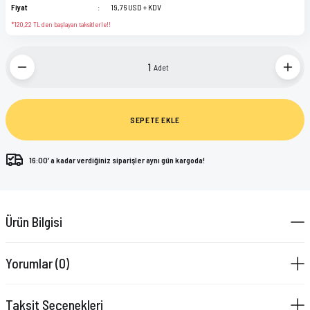
Fiyat
19,76 USD + KDV
*120,22 TL den başlayan taksitlerle!!
Adet
SEPETE EKLE
16:00’ a kadar verdiğiniz siparişler aynı gün kargoda!
Ürün Bilgisi
Yorumlar (0)
Taksit Seçenekleri