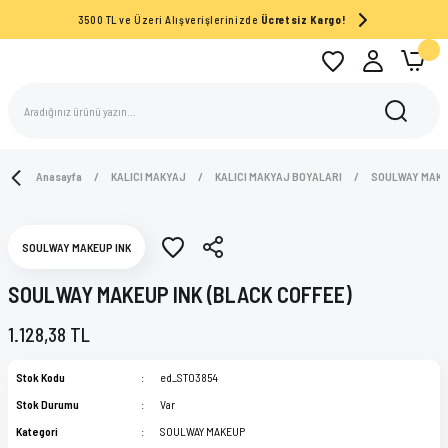
3500 TL ve Üzeri Alışverişlerinizde
Ücretsiz Kargo!
Anasayfa
KALICI MAKYAJ
KALICI MAKYAJ BOYALARI
SOULWAY MAK
SOULWAY MAKEUP INK
SOULWAY MAKEUP INK (BLACK COFFEE)
1.128,38 TL
Stok Kodu
ed_ST03854
Stok Durumu
Var
Kategori
SOULWAY MAKEUP