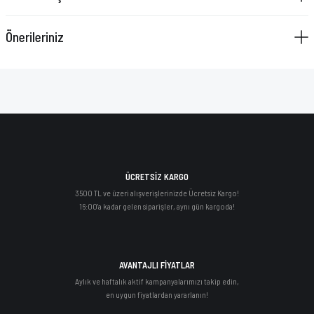
Önerileriniz
ÜCRETSİZ KARGO
3500 TL ve üzeri alışverişlerinizde Ücretsiz Kargo!
16:00'a kadar gelen siparişler, aynı gün kargoda!
AVANTAJLI FİYATLAR
Aylık ve haftalık aktif kampanyalarımızı takip edin,
en uygun fiyatlardan yararlanın!