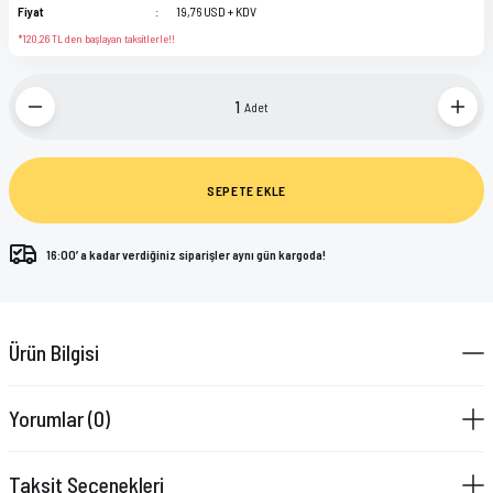
Fiyat
19,76 USD + KDV
*120,26 TL den başlayan taksitlerle!!
Adet
SEPETE EKLE
16:00’ a kadar verdiğiniz siparişler aynı gün kargoda!
Ürün Bilgisi
Yorumlar (0)
Taksit Seçenekleri