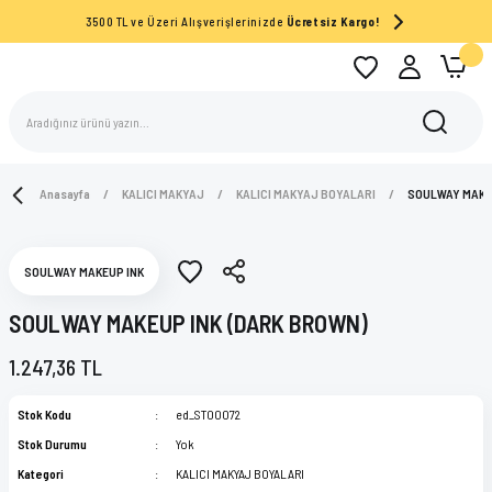
3500 TL ve Üzeri Alışverişlerinizde
Ücretsiz Kargo!
Anasayfa
KALICI MAKYAJ
KALICI MAKYAJ BOYALARI
SOULWAY MAKEU
SOULWAY MAKEUP INK
SOULWAY MAKEUP INK (DARK BROWN)
1.247,36 TL
Stok Kodu
ed_ST00072
Stok Durumu
Yok
Kategori
KALICI MAKYAJ BOYALARI