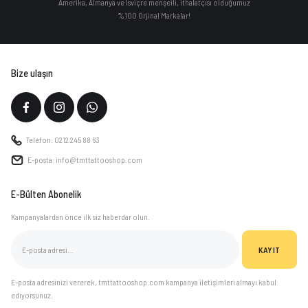
Amerika, Almanya ve İsviçre menşeili, ithalatçısı olduğumuz
%100 Orjinal Markalar!
Bize ulaşın
Telefon: 0212 245 88 63
E-posta: info@tmttattooshop.com
E-Bülten Abonelik
Kampanyalardan önce ilk siz haberdar olun.
KAYIT
E-posta adresinizi vererek, tmttattooshop.com kampanya iletişimleri almayı kabul
ediyorsunuz.