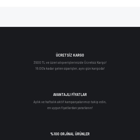
ÜCRETSİZ KARGO
3500 TL ve üzeri alışverişlerinizde Ücretsiz Kargo!
16:00'a kadar gelen siparişler, aynı gün kargoda!
AVANTAJLI FİYATLAR
Aylık ve haftalık aktif kampanyalarımızı takip edin,
en uygun fiyatlardan yararlanın!
%100 ORJİNAL ÜRÜNLER