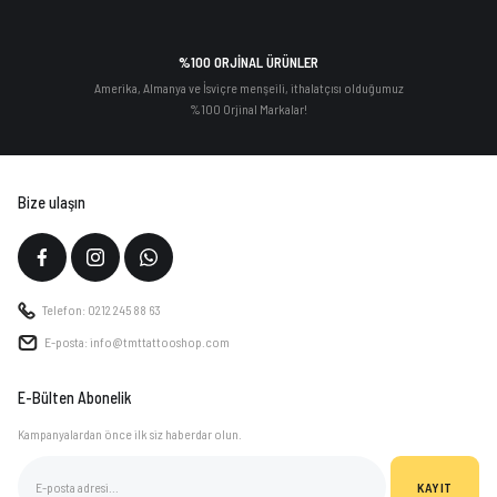
%100 ORJİNAL ÜRÜNLER
Amerika, Almanya ve İsviçre menşeili, ithalatçısı olduğumuz
%100 Orjinal Markalar!
Bize ulaşın
Telefon: 0212 245 88 63
E-posta: info@tmttattooshop.com
E-Bülten Abonelik
Kampanyalardan önce ilk siz haberdar olun.
KAYIT