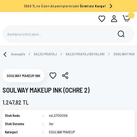
3500 TL ve Üzeri Alışverişlerinizde
Ücretsiz Kargo!
Anasayfa
KALICI MAKYAJ
KALICI MAKYAJ BOYALARI
SOULWAY MAK
SOULWAY MAKEUP INK
SOULWAY MAKEUP INK (OCHRE 2)
1.247,82 TL
Stok Kodu
ed_ST00099
Stok Durumu
Var
Kategori
SOULWAY MAKEUP