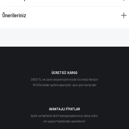
Önerileriniz
ÜCRETSİZ KARGO
3500 TL ve üzeri alışverişlerinizde Ücretsiz Kargo!
16:00'a kadar gelen siparişler, aynı gün kargoda!
AVANTAJLI FİYATLAR
Aylık ve haftalık aktif kampanyalarımızı takip edin,
en uygun fiyatlardan yararlanın!