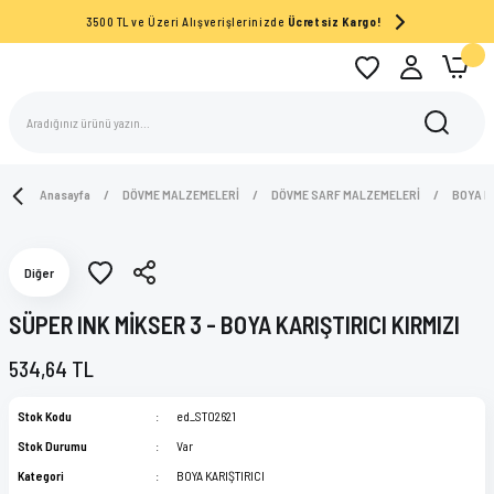
3500 TL ve Üzeri Alışverişlerinizde
Ücretsiz Kargo!
Anasayfa
DÖVME MALZEMELERİ
DÖVME SARF MALZEMELERİ
BOYA K
Diğer
SÜPER INK MİKSER 3 - BOYA KARIŞTIRICI KIRMIZI
534,64 TL
Stok Kodu
ed_ST02621
Stok Durumu
Var
Kategori
BOYA KARIŞTIRICI