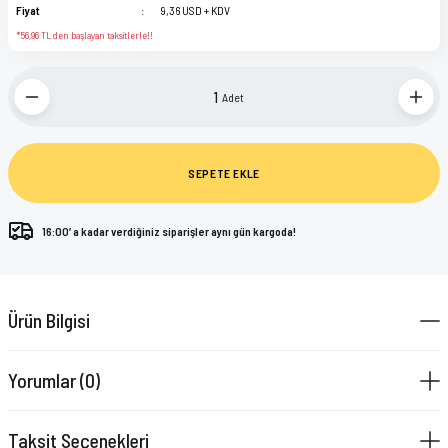
Fiyat
9,36 USD + KDV
*56,96 TL den başlayan taksitlerle!!
Adet
SEPETE EKLE
16:00’ a kadar verdiğiniz siparişler aynı gün kargoda!
Ürün Bilgisi
Yorumlar (0)
Taksit Seçenekleri