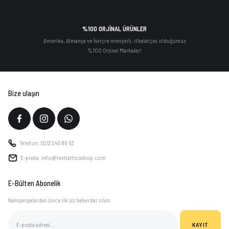
%100 ORJİNAL ÜRÜNLER
Amerika, Almanya ve İsviçre menşeili, ithalatçısı olduğumuz
%100 Orjinal Markalar!
Bize ulaşın
Telefon: 0212 245 88 63
E-posta: info@tmttattooshop.com
E-Bülten Abonelik
Kampanyalardan önce ilk siz haberdar olun.
KAYIT