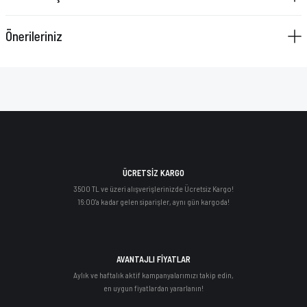
Önerileriniz
ÜCRETSİZ KARGO
3500 TL ve üzeri alışverişlerinizde Ücretsiz Kargo!
16:00'a kadar gelen siparişler, aynı gün kargoda!
AVANTAJLI FİYATLAR
Aylık ve haftalık aktif kampanyalarımızı takip edin,
en uygun fiyatlardan yararlanın!