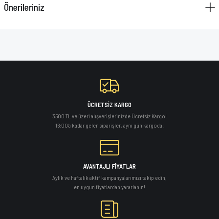
Önerileriniz
VAZELİN ÇUBUĞU
YAY SETİ
ÜCRETSİZ KARGO
3500 TL ve üzeri alışverişlerinizde Ücretsiz Kargo!
16:00'a kadar gelen siparişler, aynı gün kargoda!
AVANTAJLI FİYATLAR
Aylık ve haftalık aktif kampanyalarımızı takip edin,
en uygun fiyatlardan yararlanın!