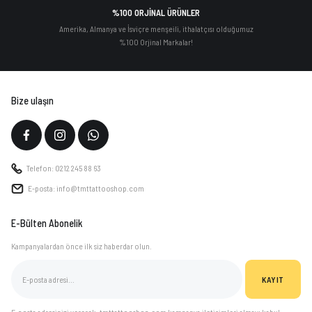
%100 ORJİNAL ÜRÜNLER
Amerika, Almanya ve İsviçre menşeili, ithalatçısı olduğumuz
%100 Orjinal Markalar!
Bize ulaşın
Telefon: 0212 245 88 63
E-posta: info@tmttattooshop.com
E-Bülten Abonelik
Kampanyalardan önce ilk siz haberdar olun.
KAYIT