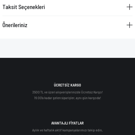
Taksit Seçenekleri
Önerileriniz
ÜCRETSİZ KARGO
3500 TL ve üzeri alışverişlerinizde Ücretsiz Kargo!
16:00'a kadar gelen siparişler, aynı gün kargoda!
AVANTAJLI FİYATLAR
Aylık ve haftalık aktif kampanyalarımızı takip edin,