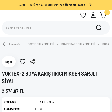
3500 TL ve Üzeri Alışverişlerinizde
Ücretsiz Kargo!
Anasayfa
DÖVME MALZEMELERİ
DÖVME SARF MALZEMELERİ
BOYA K
Diğer
VORTEX-2 BOYA KARIŞTIRICI MİKSER SARJLI
SİYAH
2.374,87 TL
Stok Kodu
ed_ST03993
Stok Durumu
Var