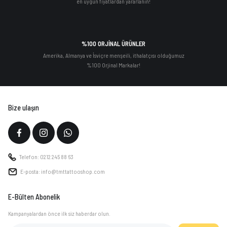
en uygun fiyatlardan yararlanın!
%100 ORJİNAL ÜRÜNLER
Amerika, Almanya ve İsviçre menşeili, ithalatçısı olduğumuz
%100 Orjinal Markalar!
Bize ulaşın
Telefon: 0212 245 88 63
E-posta: info@tmttattooshop.com
E-Bülten Abonelik
Kampanyalardan önce ilk siz haberdar olun.