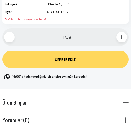
Kategori
BOYA KARIŞTIRICI
Fiyat
41,60 USD + KDV
*253,02 TL den başlayan taksitlerle!!
Adet
SEPETE EKLE
16:00’ a kadar verdiğiniz siparişler aynı gün kargoda!
Ürün Bilgisi
Yorumlar (0)