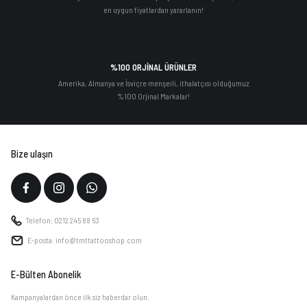
en uygun fiyatlardan yararlanın!
%100 ORJİNAL ÜRÜNLER
Amerika, Almanya ve İsviçre menşeili, ithalatçısı olduğumuz
%100 Orjinal Markalar!
Bize ulaşın
Telefon: 0212 245 88 63
E-posta: info@tmttattooshop.com
E-Bülten Abonelik
Kampanyalardan önce ilk siz haberdar olun.