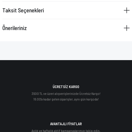
VAZELİN ÇUBUĞU
Taksit Seçenekleri
YAY SETİ
Önerileriniz
ÜCRETSİZ KARGO
3500 TL ve üzeri alışverişlerinizde Ücretsiz Kargo!
16:00'a kadar gelen siparişler, aynı gün kargoda!
AVANTAJLI FİYATLAR
Aylık ve haftalık aktif kampanyalarımızı takip edin,