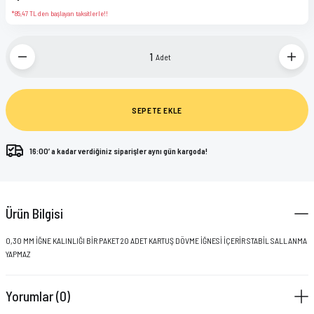
KWADRON
KAFA LAMBASI
*85,47 TL den başlayan taksitlerle!!
PANTHERA INK
KARTUŞ İĞNE STANDI
Adet
POLYNESIAN INK
KORUMA POŞETLERİ
SEPETE EKLE
STARBRITE
MAKİNA PARÇALARI
VIKING BY DYNAMIC
PRATİK KALEMİ
16:00’ a kadar verdiğiniz siparişler aynı gün kargoda!
ŞİŞELER
Ürün Bilgisi
STREÇ FİLMLER
0,30 MM İĞNE KALINLIĞI BİR PAKET 20 ADET KARTUŞ DÖVME İĞNESİ İÇERİR STABİL SALLANMA
TEMİZLEME ÜRÜNLERİ
YAPMAZ
TUTACAK KORUYUCULARI
Yorumlar (0)