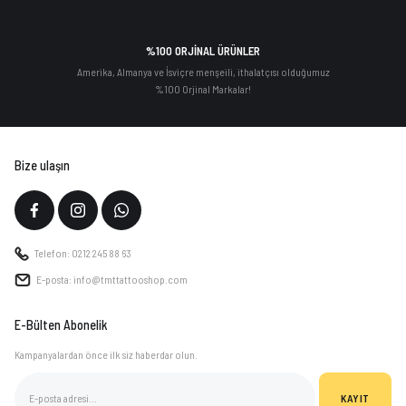
%100 ORJİNAL ÜRÜNLER
Amerika, Almanya ve İsviçre menşeili, ithalatçısı olduğumuz
%100 Orjinal Markalar!
Bize ulaşın
Telefon: 0212 245 88 63
E-posta: info@tmttattooshop.com
E-Bülten Abonelik
Kampanyalardan önce ilk siz haberdar olun.
KAYIT