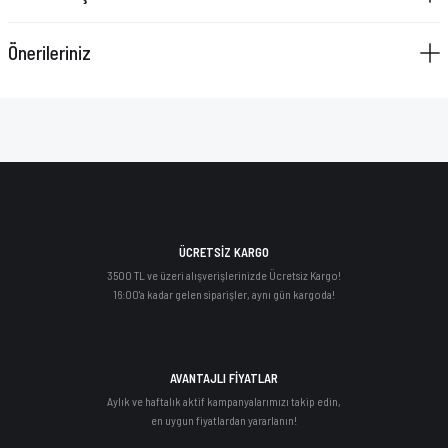
Önerileriniz
ÜCRETSİZ KARGO
3500 TL ve üzeri alışverişlerinizde Ücretsiz Kargo!
16:00'a kadar gelen siparişler, aynı gün kargoda!
AVANTAJLI FİYATLAR
Aylık ve haftalık aktif kampanyalarımızı takip edin,
en uygun fiyatlardan yararlanın!