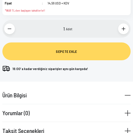
Fiyat
14,56 USD + KDV
*88,61 TL den başlayan taksitlerle!!
Adet
SEPETE EKLE
16:00’ a kadar verdiğiniz siparişler aynı gün kargoda!
Ürün Bilgisi
Yorumlar (0)
Taksit Seçenekleri