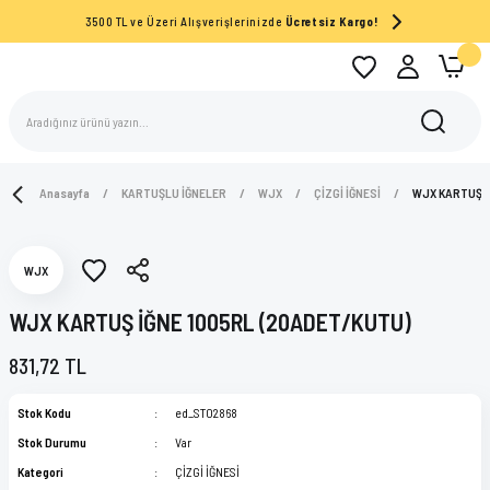
3500 TL ve Üzeri Alışverişlerinizde
Ücretsiz Kargo!
Anasayfa
KARTUŞLU İĞNELER
WJX
ÇİZGİ İĞNESİ
WJX KARTUŞ İ
WJX
WJX KARTUŞ İĞNE 1005RL (20ADET/KUTU)
831,72 TL
Stok Kodu
ed_ST02868
Stok Durumu
Var
Kategori
ÇİZGİ İĞNESİ