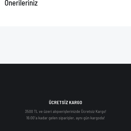
Önerileriniz
ÜCRETSİZ KARGO
3500 TL ve üzeri alışverişlerinizde Ücretsiz Kargo!
16:00'a kadar gelen siparişler, aynı gün kargoda!