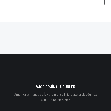
%100 ORJİNAL ÜRÜNLER
Amerika, Almanya ve İsviçre menşeili, ithalatçısı olduğumuz
%100 Orjinal Markalar!