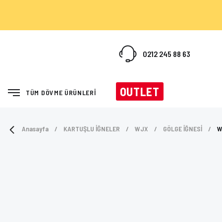
0212 245 88 63
OUTLET
TÜM DÖVME ÜRÜNLERİ
Anasayfa
KARTUŞLU İĞNELER
WJX
GÖLGE İĞNESİ
W