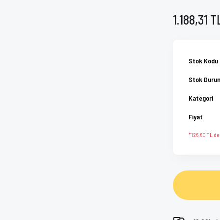
1.188,31 T
Stok Kodu
Stok Duru
Kategori
Fiyat
*126,60 TL den