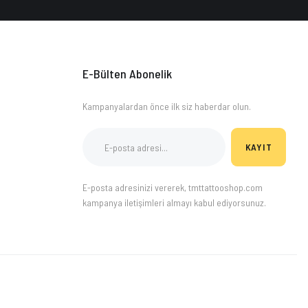
E-Bülten Abonelik
Kampanyalardan önce ilk siz haberdar olun.
KAYIT
E-posta adresinizi vererek, tmttattooshop.com
kampanya iletişimleri almayı kabul ediyorsunuz.