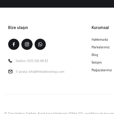
Bize ulaşın
Kurumsal
Hakkımızda
Markalarımız
Blog
Telefon: 0212 245 88 63
İletişim
Mağazalarımız
E-posta: info@tmttattooshop.com
© Tüm Hakları Saklıdır. Kredi kartı bilgileriniz 256bit SSL sertifikası ile korun