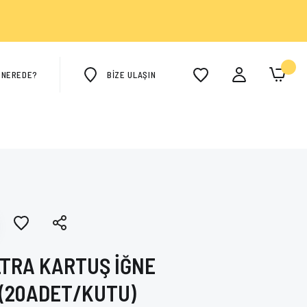
M NEREDE?
BİZE ULAŞIN
TRA KARTUŞ İĞNE
 (20ADET/KUTU)