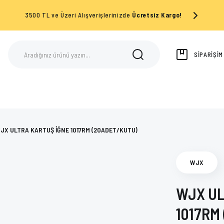
3500 TL ve Üzeri Alışverişlerinizde
Ücretsiz Kargo!
SİPARİŞİ
JX ULTRA KARTUŞ İĞNE 1017RM (20ADET/KUTU)
WJX
WJX UL
1017RM