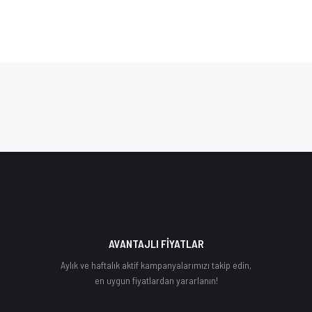
AVANTAJLI FİYATLAR
Aylık ve haftalık aktif kampanyalarımızı takip edin,
en uygun fiyatlardan yararlanın!