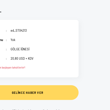
L
ed_ST04213
mu
Yok
GÖLGE İĞNESİ
20,80 USD + KDV
 başlayan taksitlerle!!
GELİNCE HABER VER