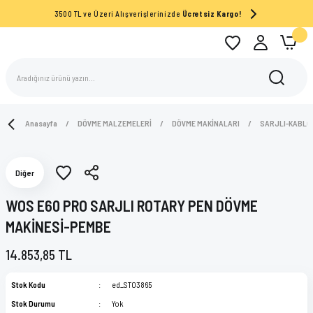
3500 TL ve Üzeri Alışverişlerinizde
Ücretsiz Kargo!
Anasayfa
DÖVME MALZEMELERİ
DÖVME MAKİNALARI
SARJLI-KABLO
Diğer
WOS E60 PRO SARJLI ROTARY PEN DÖVME
MAKİNESİ-PEMBE
14.853,85 TL
Stok Kodu
ed_ST03865
Stok Durumu
Yok