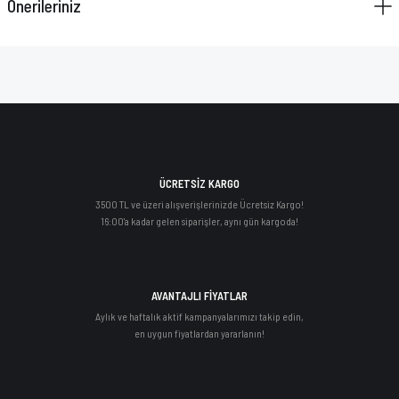
Önerileriniz
ÜCRETSİZ KARGO
3500 TL ve üzeri alışverişlerinizde Ücretsiz Kargo!
16:00'a kadar gelen siparişler, aynı gün kargoda!
AVANTAJLI FİYATLAR
Aylık ve haftalık aktif kampanyalarımızı takip edin,
en uygun fiyatlardan yararlanın!