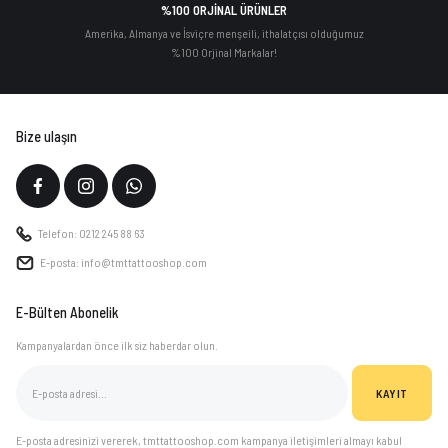
%100 ORJİNAL ÜRÜNLER
Amerika, Almanya ve İsviçre menşeili, ithalatçısı olduğumuz
%100 Orjinal Markalar!
Bize ulaşın
Telefon: 0212 245 88 63
E-posta: info@tmttattooshop.com
E-Bülten Abonelik
Kampanyalardan önce ilk siz haberdar olun.
KAYIT
E-posta adresinizi vererek, tmttattooshop.com kampanya iletişimleri almayı kabul