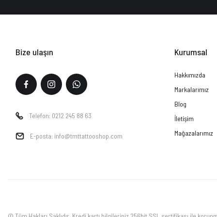
Bize ulaşın
Kurumsal
Hakkımızda
Markalarımız
Blog
Telefon: 0212 245 88 63
İletişim
Mağazalarımız
E-posta: info@tmttattooshop.com
© Tüm Hakları Saklıdır. Kredi kartı bilgileriniz 256bit SSL sertifikası ile korun