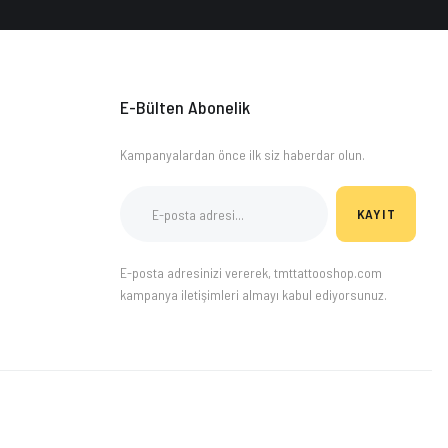
E-Bülten Abonelik
Kampanyalardan önce ilk siz haberdar olun.
KAYIT
E-posta adresinizi vererek, tmttattooshop.com
kampanya iletişimleri almayı kabul ediyorsunuz.