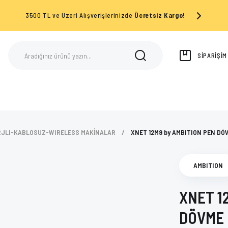
3500 TL ve Üzeri Alışverişlerinizde
Ücretsiz Kargo!
SİPARİŞİ
JLI-KABLOSUZ-WIRELESS MAKİNALAR
XNET 12M9 by AMBITION PEN DÖ
AMBITION
XNET 1
DÖVME 