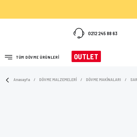
0212 245 88 63
OUTLET
TÜM DÖVME ÜRÜNLERİ
Anasayfa
DÖVME MALZEMELERİ
DÖVME MAKİNALARI
SAR