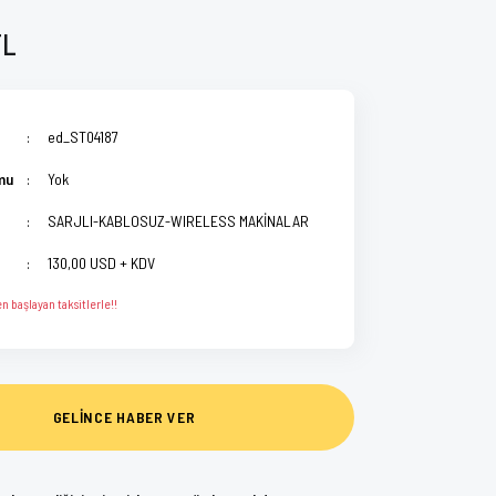
TL
ed_ST04187
mu
Yok
SARJLI-KABLOSUZ-WIRELESS MAKİNALAR
130,00 USD + KDV
n başlayan taksitlerle!!
GELİNCE HABER VER