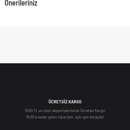
Önerileriniz
ÜCRETSİZ KARGO
3500 TL ve üzeri alışverişlerinizde Ücretsiz Kargo!
16:00'a kadar gelen siparişler, aynı gün kargoda!