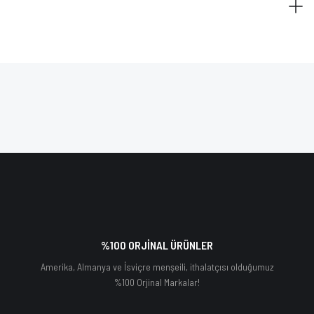
%100 ORJİNAL ÜRÜNLER
Amerika, Almanya ve İsviçre menşeili, ithalatçısı olduğumuz
%100 Orjinal Markalar!