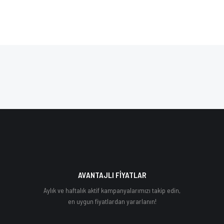
AVANTAJLI FİYATLAR
Aylık ve haftalık aktif kampanyalarımızı takip edin,
en uygun fiyatlardan yararlanın!