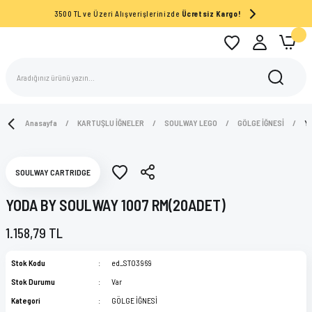
3500 TL ve Üzeri Alışverişlerinizde
Ücretsiz Kargo!
Anasayfa
KARTUŞLU İĞNELER
SOULWAY LEGO
GÖLGE İĞNESİ
Y
SOULWAY CARTRIDGE
YODA BY SOULWAY 1007 RM(20ADET)
1.158,79 TL
Stok Kodu
ed_ST03969
Stok Durumu
Var
Kategori
GÖLGE İĞNESİ