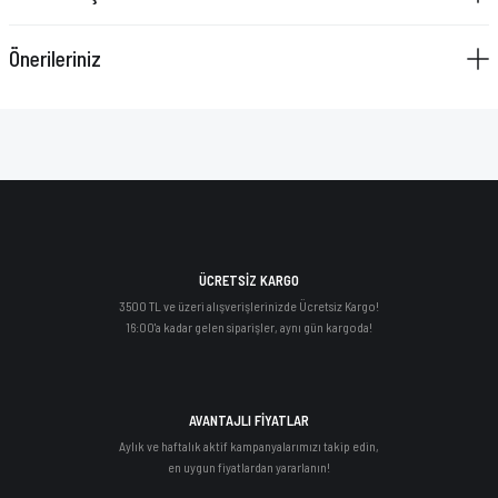
Önerileriniz
ÜCRETSİZ KARGO
3500 TL ve üzeri alışverişlerinizde Ücretsiz Kargo!
16:00'a kadar gelen siparişler, aynı gün kargoda!
AVANTAJLI FİYATLAR
Aylık ve haftalık aktif kampanyalarımızı takip edin,
en uygun fiyatlardan yararlanın!