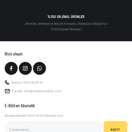
%100 ORJİNAL ÜRÜNLER
Amerika, Almanya ve İsviçre menşeili, ithalatçısı olduğumuz
%100 Orjinal Markalar!
Bize ulaşın
Telefon: 0212 245 88 63
E-posta: info@tmttattooshop.com
E-Bülten Abonelik
Kampanyalardan önce ilk siz haberdar olun.
KAYIT