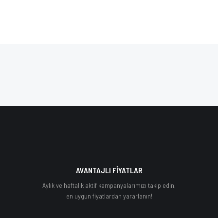
AVANTAJLI FİYATLAR
Aylık ve haftalık aktif kampanyalarımızı takip edin,
en uygun fiyatlardan yararlanın!