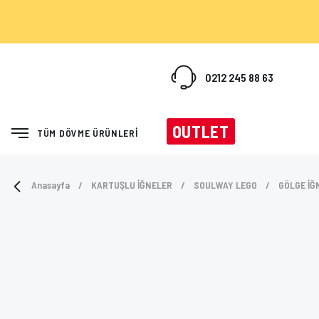
0212 245 88 63
OUTLET
TÜM DÖVME ÜRÜNLERİ
Anasayfa
KARTUŞLU İĞNELER
SOULWAY LEGO
GÖLGE İĞ