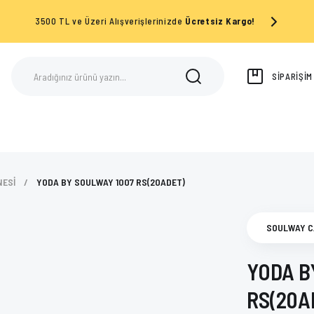
3500 TL ve Üzeri Alışverişlerinizde
Ücretsiz Kargo!
SİPARİŞİ
NESİ
YODA BY SOULWAY 1007 RS(20ADET)
SOULWAY C
YODA B
RS(20A