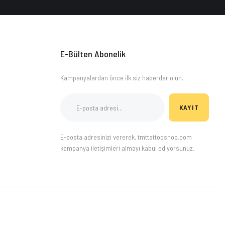
E-Bülten Abonelik
Kampanyalardan önce ilk siz haberdar olun.
KAYIT
E-posta adresinizi vererek, tmttattooshop.com
kampanya iletişimleri almayı kabul ediyorsunuz.