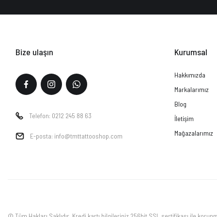
Bize ulaşın
Kurumsal
Hakkımızda
Markalarımız
Blog
Telefon: 0212 245 88 63
İletişim
Mağazalarımız
E-posta: info@tmttattooshop.com
© Tüm Hakları Saklıdır. Kredi kartı bilgileriniz 256bit SSL sertifikası ile korun