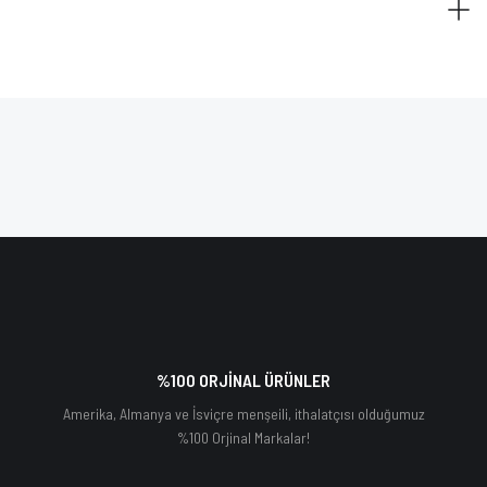
%100 ORJİNAL ÜRÜNLER
Amerika, Almanya ve İsviçre menşeili, ithalatçısı olduğumuz
%100 Orjinal Markalar!