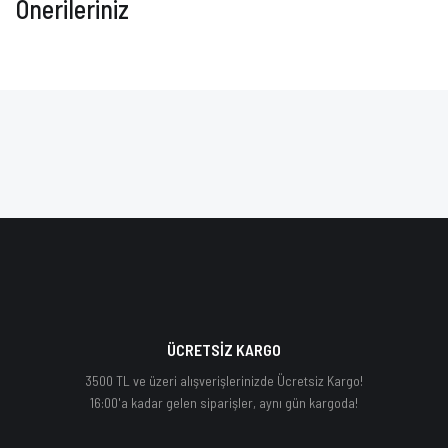
Önerileriniz
ÜCRETSİZ KARGO
3500 TL ve üzeri alışverişlerinizde Ücretsiz Kargo!
16:00'a kadar gelen siparişler, aynı gün kargoda!