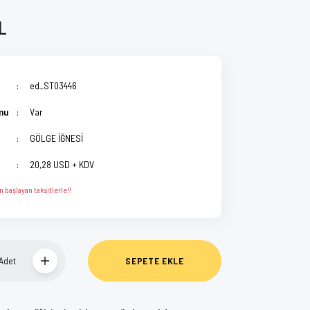
TL
ed_ST03446
mu
Var
GÖLGE İĞNESİ
20,28 USD + KDV
 başlayan taksitlerle!!
Adet
SEPETE EKLE