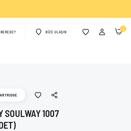
M NEREDE?
BİZE ULAŞIN
ARTRIDGE
Y SOULWAY 1007
DET)