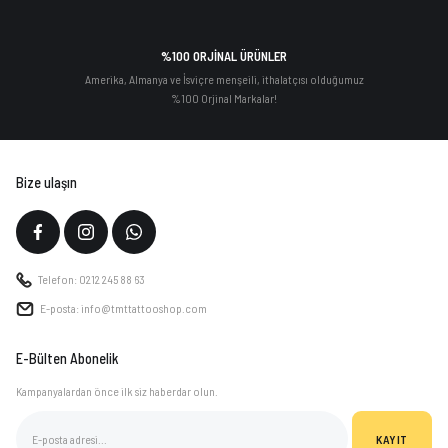
%100 ORJİNAL ÜRÜNLER
Amerika, Almanya ve İsviçre menşeili, ithalatçısı olduğumuz
%100 Orjinal Markalar!
Bize ulaşın
Telefon: 0212 245 88 63
E-posta: info@tmttattooshop.com
E-Bülten Abonelik
Kampanyalardan önce ilk siz haberdar olun.
KAYIT