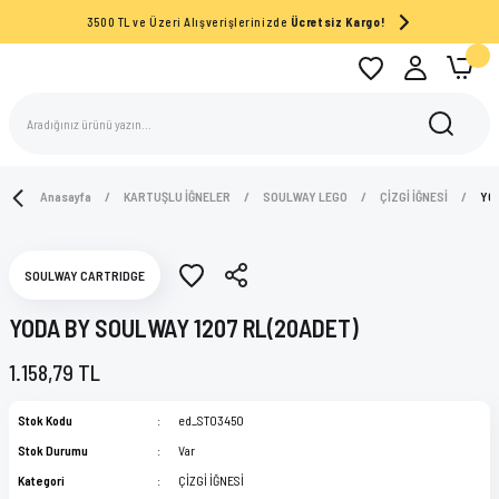
3500 TL ve Üzeri Alışverişlerinizde
Ücretsiz Kargo!
Anasayfa
KARTUŞLU İĞNELER
SOULWAY LEGO
ÇİZGİ İĞNESİ
YO
SOULWAY CARTRIDGE
YODA BY SOULWAY 1207 RL(20ADET)
1.158,79 TL
Stok Kodu
ed_ST03450
Stok Durumu
Var
Kategori
ÇİZGİ İĞNESİ