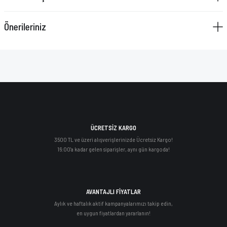
Önerileriniz
ÜCRETSİZ KARGO
3500 TL ve üzeri alışverişlerinizde Ücretsiz Kargo!
16:00'a kadar gelen siparişler, aynı gün kargoda!
AVANTAJLI FİYATLAR
Aylık ve haftalık aktif kampanyalarımızı takip edin,
en uygun fiyatlardan yararlanın!