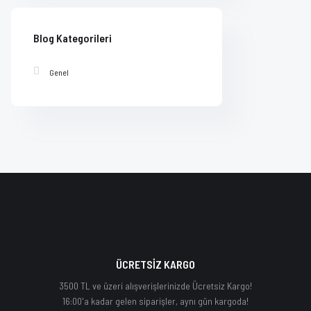
Blog Kategorileri
Genel
ÜCRETSİZ KARGO
3500 TL ve üzeri alışverişlerinizde Ücretsiz Kargo!
16:00'a kadar gelen siparişler, aynı gün kargoda!