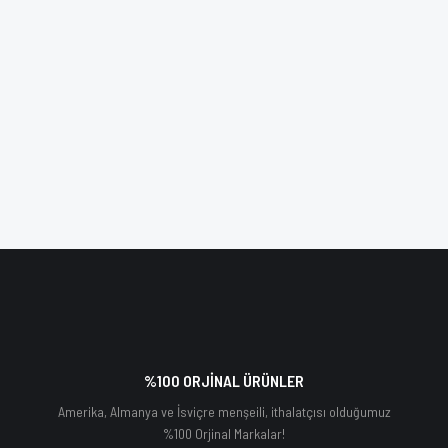
%100 ORJİNAL ÜRÜNLER
Amerika, Almanya ve İsviçre menşeili, ithalatçısı olduğumuz
%100 Orjinal Markalar!