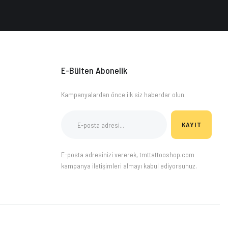
E-Bülten Abonelik
Kampanyalardan önce ilk siz haberdar olun.
KAYIT
E-posta adresinizi vererek, tmttattooshop.com
kampanya iletişimleri almayı kabul ediyorsunuz.