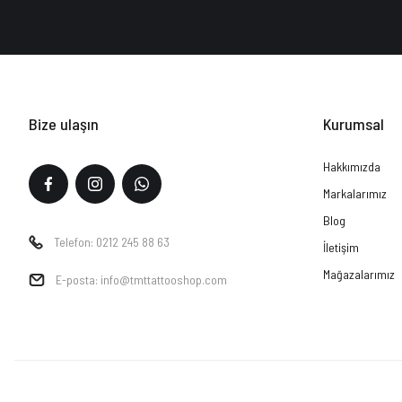
Bize ulaşın
Kurumsal
Hakkımızda
Markalarımız
Blog
Telefon: 0212 245 88 63
İletişim
Mağazalarımız
E-posta: info@tmttattooshop.com