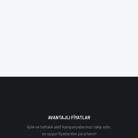
AVANTAJLI FİYATLAR
Aylık ve haftalık aktif kampanyalarımızı takip edin,
en uygun fiyatlardan yararlanın!