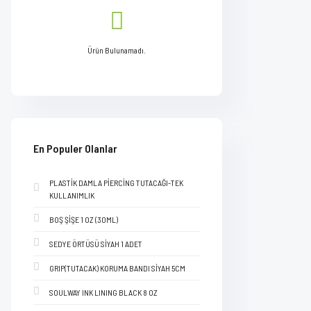
Ürün Bulunamadı.
En Populer Olanlar
PLASTİK DAMLA PİERCİNG TUTACAĞI-TEK
KULLANIMLIK
BOŞ ŞİŞE 1 OZ (30ML)
SEDYE ÖRTÜSÜ SİYAH 1 ADET
GRIP(TUTACAK) KORUMA BANDI SİYAH 5CM
SOULWAY INK LINING BLACK 8 OZ