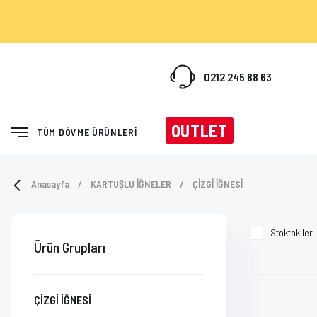
0212 245 88 63
OUTLET
TÜM DÖVME ÜRÜNLERİ
Anasayfa
KARTUŞLU İĞNELER
ÇİZGİ İĞNESİ
Stoktakiler
Ürün Grupları
ÇİZGİ İĞNESİ