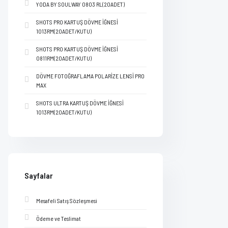
YODA BY SOULWAY 0803 RL(20ADET)
SHOTS PRO KARTUŞ DÖVME İĞNESİ
1013RM(20ADET/KUTU)
SHOTS PRO KARTUŞ DÖVME İĞNESİ
0811RM(20ADET/KUTU)
DÖVME FOTOĞRAFLAMA POLARİZE LENSİ PRO
MAX
SHOTS ULTRA KARTUŞ DÖVME İĞNESİ
1013RM(20ADET/KUTU)
Sayfalar
Mesafeli Satış Sözleşmesi
Ödeme ve Teslimat