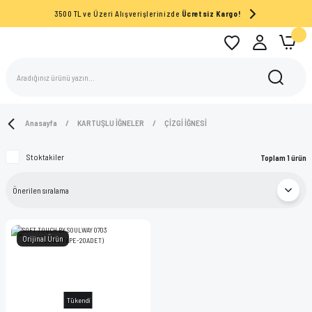
3500 TL ve Üzeri Alışverişlerinizde
Ücretsiz Kargo!
Anasayfa
KARTUŞLU İĞNELER
ÇİZGİ İĞNESİ
Stoktakiler
Toplam 1 ürün
Orijinal Ürün
Tükendi