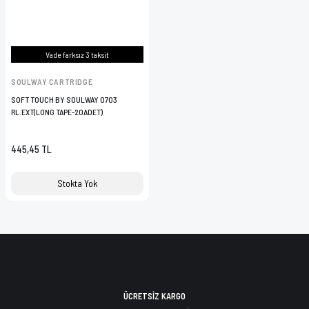
Vade farksız 3 taksit
SOULWAY CARTRIDGE
SOFT TOUCH BY SOULWAY 0703
RL.EXT(LONG TAPE-20ADET)
445,45 TL
Stokta Yok
ÜCRETSİZ KARGO