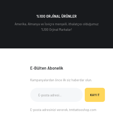
%100 ORJİNAL ÜRÜNLER
Amerika, Almanya ve İsviçre menşeili, ithalatçısı olduğumuz
%100 Orjinal Markalar!
E-Bülten Abonelik
Kampanyalardan önce ilk siz haberdar olun.
KAYIT
E-posta adresinizi vererek, tmttattooshop.com