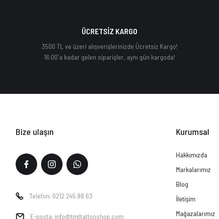
ÜCRETSİZ KARGO
3500 TL ve üzeri alışverişlerinizde Ücretsiz Kargo!
16:00'a kadar gelen siparişler, aynı gün kargoda!
Bize ulaşın
Kurumsal
Hakkımızda
Markalarımız
Blog
Telefon: 0212 245 88 63
İletişim
Mağazalarımız
E-posta: info@tmttattooshop.com