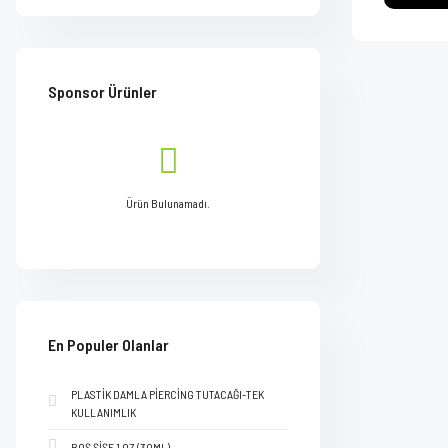
Sponsor Ürünler
Ürün Bulunamadı.
En Populer Olanlar
PLASTİK DAMLA PİERCİNG TUTACAĞI-TEK
KULLANIMLIK
BOŞ ŞİŞE 1 OZ (30ML)