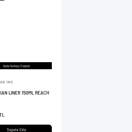
Vade farksız 3 taksit
AN INK
IAN LINER 150ML REACH
 TL
Sepete Ekle