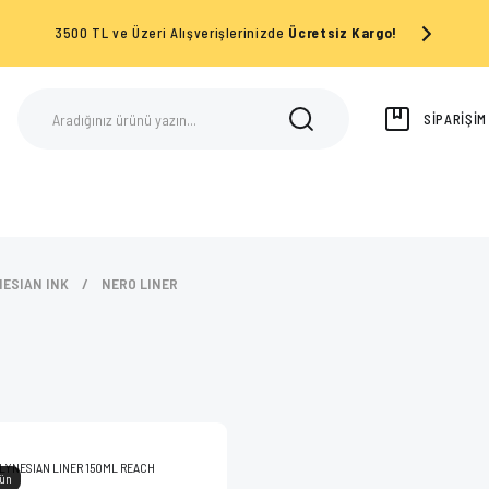
3500 TL ve Üzeri Alışverişlerinizde
Ücretsiz Kargo!
SİPARİŞİ
ESIAN INK
NERO LINER
rün