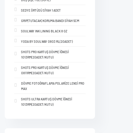
SEDYE ÖRTÜSÜ SİYAH 1 ADET
GRIP(TUTACAK) KORUMA BANDI SİYAH 5CM
SOULWAY INK LINING BLACK 8 OZ
YODA BY SOULWAY 0803 RL(20ADET)
SHOTS PRO KARTUŞ DÖVME İĞNESİ
1013RM(20ADET/KUTU)
SHOTS PRO KARTUŞ DÖVME İĞNESİ
0811RM(20ADET/KUTU)
DÖVME FOTOĞRAFLAMA POLARİZE LENSİ PRO
MAX
SHOTS ULTRA KARTUŞ DÖVME İĞNESİ
1013RM(20ADET/KUTU)