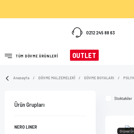
0212 245 88 63
OUTLET
TÜM DÖVME ÜRÜNLERİ
Anasayfa
DÖVME MALZEMELERİ
DÖVME BOYALARI
POLYN
Stoktakiler
Ürün Grupları
NERO LINER
Orijinal Ü