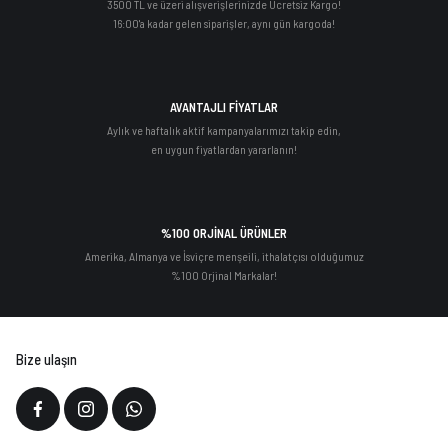
3500 TL ve üzeri alışverişlerinizde Ücretsiz Kargo!
16:00'a kadar gelen siparişler, aynı gün kargoda!
AVANTAJLI FİYATLAR
Aylık ve haftalık aktif kampanyalarımızı takip edin,
en uygun fiyatlardan yararlanın!
%100 ORJİNAL ÜRÜNLER
Amerika, Almanya ve İsviçre menşeili, ithalatçısı olduğumuz
%100 Orjinal Markalar!
Bize ulaşın