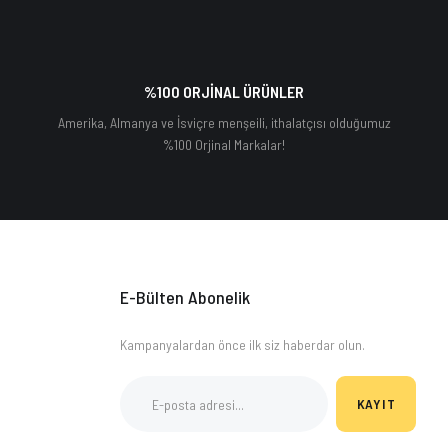
%100 ORJİNAL ÜRÜNLER
Amerika, Almanya ve İsviçre menşeili, ithalatçısı olduğumuz
%100 Orjinal Markalar!
E-Bülten Abonelik
Kampanyalardan önce ilk siz haberdar olun.
KAYIT