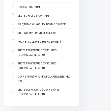
BOŞ ŞİŞE 1 OZ (30ML)
SEDYE ÖRTÜSÜ SİYAH 1 ADET
GRIP(TUTACAK) KORUMA BANDI SİYAH 5CM
SOULWAY INK LINING BLACK 8 OZ
YODA BY SOULWAY 0803 RL(20ADET)
SHOTS PRO KARTUŞ DÖVME İĞNESİ
1013RM(20ADET/KUTU)
SHOTS PRO KARTUŞ DÖVME İĞNESİ
0811RM(20ADET/KUTU)
DÖVME FOTOĞRAFLAMA POLARİZE LENSİ PRO
MAX
SHOTS ULTRA KARTUŞ DÖVME İĞNESİ
1013RM(20ADET/KUTU)