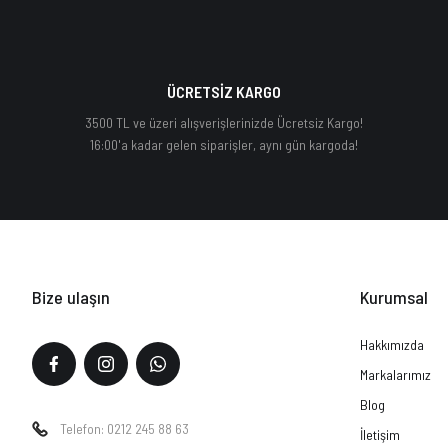
ÜCRETSİZ KARGO
3500 TL ve üzeri alışverişlerinizde Ücretsiz Kargo!
16:00'a kadar gelen siparişler, aynı gün kargoda!
Bize ulaşın
Kurumsal
Hakkımızda
Markalarımız
Blog
Telefon: 0212 245 88 63
İletişim