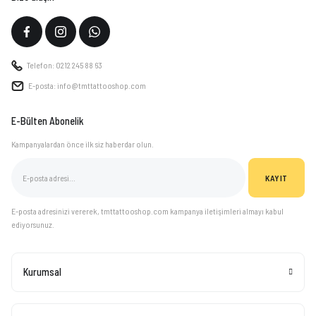
Telefon: 0212 245 88 63
E-posta: info@tmttattooshop.com
E-Bülten Abonelik
Kampanyalardan önce ilk siz haberdar olun.
KAYIT
E-posta adresinizi vererek, tmttattooshop.com kampanya iletişimleri almayı kabul
ediyorsunuz.
Kurumsal