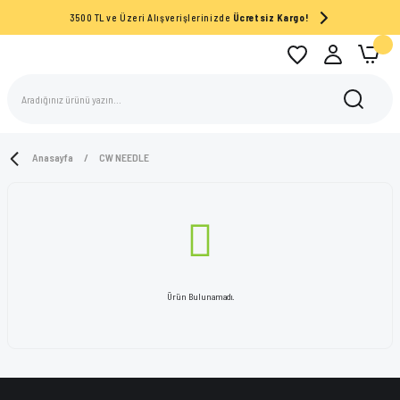
3500 TL ve Üzeri Alışverişlerinizde
Ücretsiz Kargo!
Anasayfa
CW NEEDLE
Ürün Bulunamadı.