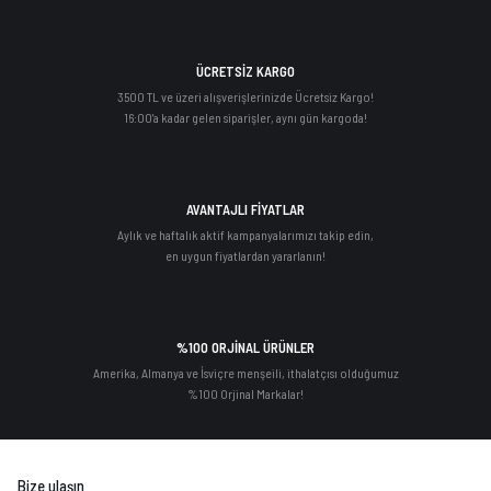
ÜCRETSİZ KARGO
3500 TL ve üzeri alışverişlerinizde Ücretsiz Kargo!
16:00'a kadar gelen siparişler, aynı gün kargoda!
AVANTAJLI FİYATLAR
Aylık ve haftalık aktif kampanyalarımızı takip edin,
en uygun fiyatlardan yararlanın!
%100 ORJİNAL ÜRÜNLER
Amerika, Almanya ve İsviçre menşeili, ithalatçısı olduğumuz
%100 Orjinal Markalar!
Bize ulaşın