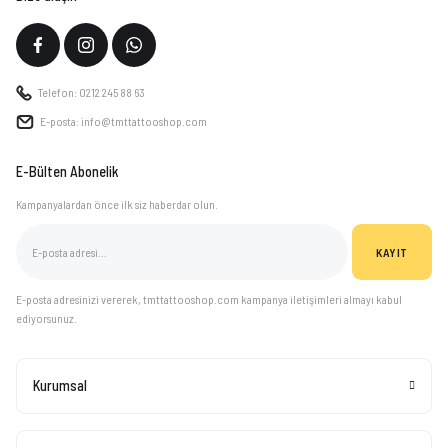
Telefon: 0212 245 88 63
E-posta: info@tmttattooshop.com
E-Bülten Abonelik
Kampanyalardan önce ilk siz haberdar olun.
KAYIT
E-posta adresinizi vererek, tmttattooshop.com kampanya iletişimleri almayı kabul
ediyorsunuz.
Kurumsal