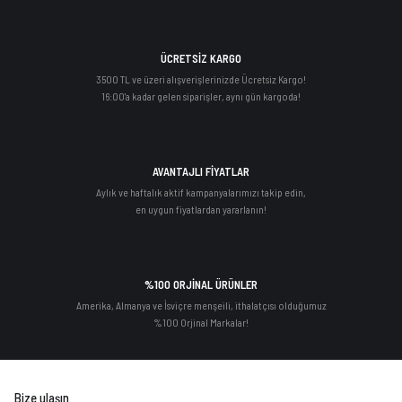
ÜCRETSİZ KARGO
3500 TL ve üzeri alışverişlerinizde Ücretsiz Kargo!
16:00'a kadar gelen siparişler, aynı gün kargoda!
AVANTAJLI FİYATLAR
Aylık ve haftalık aktif kampanyalarımızı takip edin,
en uygun fiyatlardan yararlanın!
%100 ORJİNAL ÜRÜNLER
Amerika, Almanya ve İsviçre menşeili, ithalatçısı olduğumuz
%100 Orjinal Markalar!
Bize ulaşın