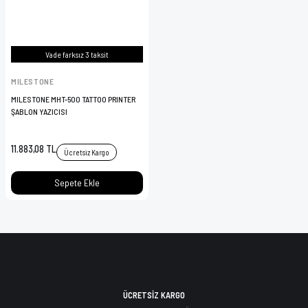
Vade farksız 3 taksit
MILESTONE
MILESTONE MHT-500 TATTOO PRINTER
ŞABLON YAZICISI
11.883,08 TL
Ücretsiz Kargo
Sepete Ekle
ÜCRETSİZ KARGO