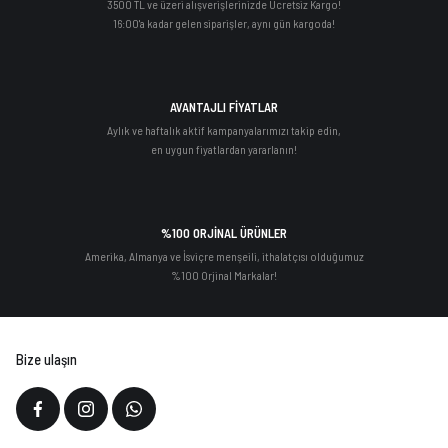
3500 TL ve üzeri alışverişlerinizde Ücretsiz Kargo!
16:00'a kadar gelen siparişler, aynı gün kargoda!
AVANTAJLI FİYATLAR
Aylık ve haftalık aktif kampanyalarımızı takip edin,
en uygun fiyatlardan yararlanın!
%100 ORJİNAL ÜRÜNLER
Amerika, Almanya ve İsviçre menşeili, ithalatçısı olduğumuz
%100 Orjinal Markalar!
Bize ulaşın