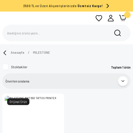
3500 TL ve Üzeri Alışverişlerinizde
Ücretsiz Kargo!
Anasayfa
MILESTONE
Stoktakiler
Toplam 1 ürün
Orijinal Ürün