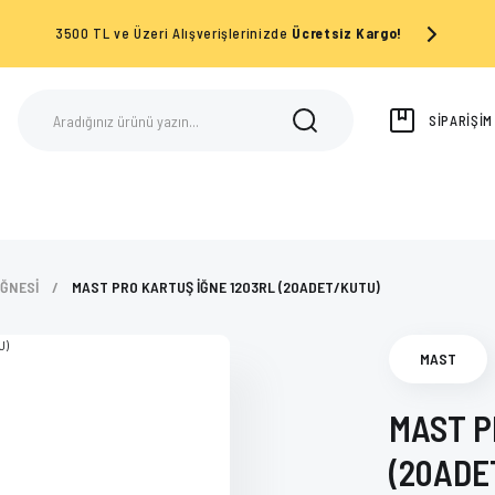
3500 TL ve Üzeri Alışverişlerinizde
Ücretsiz Kargo!
SİPARİŞİ
İĞNESİ
MAST PRO KARTUŞ İĞNE 1203RL (20ADET/KUTU)
MAST
MAST P
(20ADE