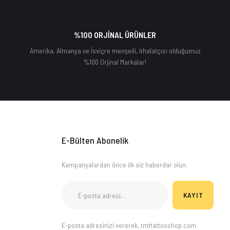
%100 ORJİNAL ÜRÜNLER
Amerika, Almanya ve İsviçre menşeili, ithalatçısı olduğumuz
%100 Orjinal Markalar!
E-Bülten Abonelik
Kampanyalardan önce ilk siz haberdar olun.
KAYIT
E-posta adresinizi vererek, tmttattooshop.com