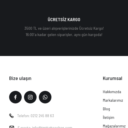
ÜCRETSİZ KARGO
3500 TL ve üzeri alışverişlerinizde Ücretsiz Kargo!
16:00'a kadar gelen siparişler, aynı gün kargoda!
Bize ulaşın
Kurumsal
Hakkımızda
Markalarımız
Blog
Telefon: 0212 245 88 63
İletişim
Mağazalarımız
E-posta: info@tmttattooshop.com