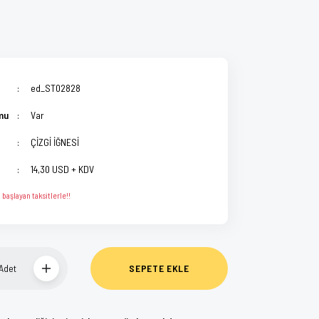
ed_ST02828
mu
Var
ÇİZGİ İĞNESİ
14,30 USD + KDV
başlayan taksitlerle!!
Adet
SEPETE EKLE