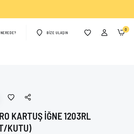
0
M NEREDE?
BİZE ULAŞIN
RO KARTUŞ İĞNE 1203RL
T/KUTU)