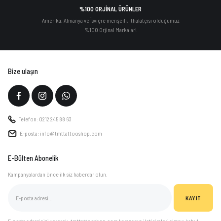
%100 ORJİNAL ÜRÜNLER
Amerika, Almanya ve İsviçre menşeili, ithalatçısı olduğumuz
%100 Orjinal Markalar!
Bize ulaşın
Telefon: 0212 245 88 63
E-posta: info@tmttattooshop.com
E-Bülten Abonelik
Kampanyalardan önce ilk siz haberdar olun.
KAYIT