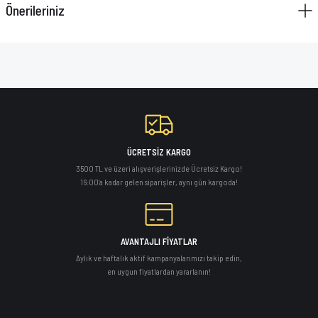
Önerileriniz
VAZELİN ÇUBUĞU
YAY SETİ
ÜCRETSİZ KARGO
3500 TL ve üzeri alışverişlerinizde Ücretsiz Kargo!
16:00'a kadar gelen siparişler, aynı gün kargoda!
AVANTAJLI FİYATLAR
Aylık ve haftalık aktif kampanyalarımızı takip edin,
en uygun fiyatlardan yararlanın!