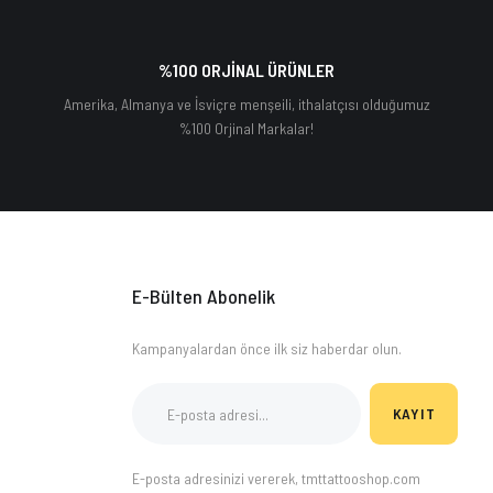
%100 ORJİNAL ÜRÜNLER
Amerika, Almanya ve İsviçre menşeili, ithalatçısı olduğumuz
%100 Orjinal Markalar!
E-Bülten Abonelik
Kampanyalardan önce ilk siz haberdar olun.
KAYIT
E-posta adresinizi vererek, tmttattooshop.com