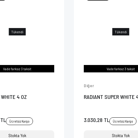
Tükendi
Tükendi
Vade farksız 3 taksit
Vade farksız 3 taksit
Diğer
 WHITE 4 OZ
RADIANT SUPER WHITE 
 TL
3.030,28 TL
Ücretsiz Kargo
Ücretsiz Kargo
Stokta Yok
Stokta Yok