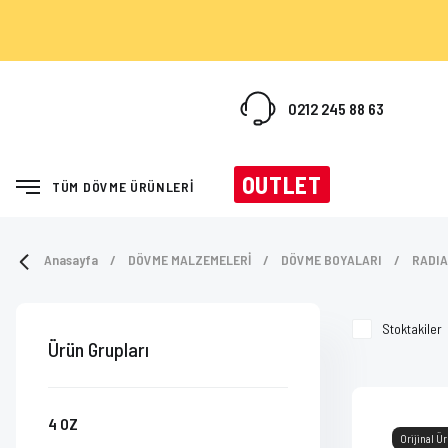
0212 245 88 63
OUTLET
TÜM DÖVME ÜRÜNLERİ
Anasayfa
DÖVME MALZEMELERİ
DÖVME BOYALARI
RADIA
Stoktakiler
Ürün Grupları
4 OZ
Orijinal Ü