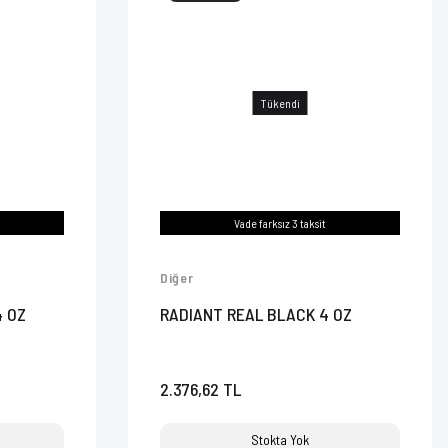
Tükendi
Vade farksız 3 taksit
Diğer
4 OZ
RADIANT REAL BLACK 4 OZ
2.376,62 TL
Stokta Yok