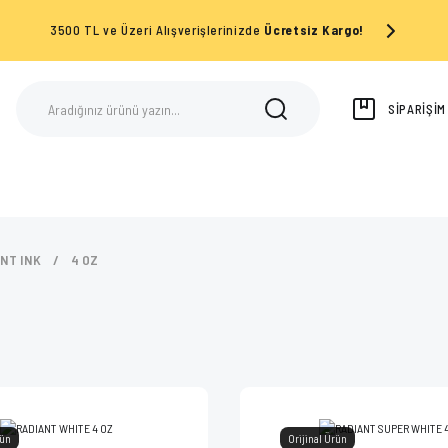
3500 TL ve Üzeri Alışverişlerinizde
Ücretsiz Kargo!
SİPARİŞİ
NT INK
4 OZ
rün
Orijinal Ürün