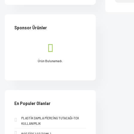
Sponsor Ürünler
Ürün Bulunamadı.
En Populer Olanlar
PLASTİK DAMLA PİERCİNG TUTACAĞI-TEK
KULLANIMLIK
BOŞ ŞİŞE 1 OZ (30ML)