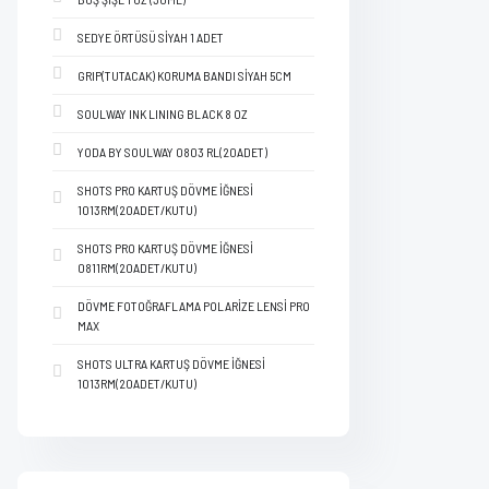
SEDYE ÖRTÜSÜ SİYAH 1 ADET
GRIP(TUTACAK) KORUMA BANDI SİYAH 5CM
SOULWAY INK LINING BLACK 8 OZ
YODA BY SOULWAY 0803 RL(20ADET)
SHOTS PRO KARTUŞ DÖVME İĞNESİ
1013RM(20ADET/KUTU)
SHOTS PRO KARTUŞ DÖVME İĞNESİ
0811RM(20ADET/KUTU)
DÖVME FOTOĞRAFLAMA POLARİZE LENSİ PRO
MAX
SHOTS ULTRA KARTUŞ DÖVME İĞNESİ
1013RM(20ADET/KUTU)