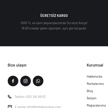
ÜCRETSİZ KARGO
3500 TL ve üzeri alışverişlerinizde Ücretsiz Kargo!
16:00'a kadar gelen siparişler, aynı gün kargoda!
Bize ulaşın
Kurumsal
Hakkımızda
Markalarımız
Blog
Telefon: 0212 245 88 63
İletişim
Mağazalarımız
E-posta: info@tmttattooshop.com